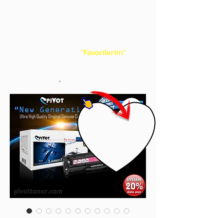
gördüğünüz 'kalp' işaretini tıklayınız.
Böylece,
bir sonraki
alışverişlerinizde
ürünü aramanıza gerek kalmadan,
üye adınızı yanında gördüğünüz 'ok' ile
açılan menünüzden
"Favorilerim"
sayfasında aldığınız bütün
ürünlerinize ulaşabileceksiniz.