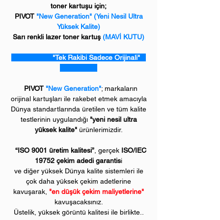
toner kartuşu için;
PIVOT
"New Generation" (Yeni Nesil Ultra
Yüksek Kalite)
Sarı renkli lazer toner kartuş
(MAVİ KUTU)
"Tek Rakibi Sadece Orijinali"
PIVOT
"New Generation"
; markaların
orijinal kartuşları ile rakebet etmek amacıyla
Dünya standartlarında üretilen ve tüm kalite
testlerinin uygulandığı
"yeni nesil ultra
yüksek kalite"
ürünlerimizdir.
“ISO 9001 üretim kalitesi”
, gerçek
ISO/IEC
19752 çekim adedi garantis
i
ve diğer yüksek Dünya kalite sistemleri ile
çok daha yüksek çekim adetlerine
kavuşarak,
"en düşük çekim maliyetlerine"
kavuşacaksınız.
Üstelik, yüksek görüntü kalitesi ile birlikte..