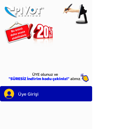
ÜYE
olun
ÜYE olunuz ve
"SÜRESİZ İndirim kodu çekinizi"
alınız.
Üye Girişi
Sayın üyemiz,
satın alacağınız ürünü
bulduysanız, sepete eklelemeden önce;
ürün reminin sağ üst köşesinde