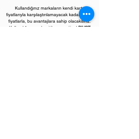
Kullandığınız markaların kendi kartuş
fiyatlarıyla karşılaştırılamayacak kadar düşük
fiyatlarla, bu avantajlara sahip olacaksınız.
Kullandığınız andan itibaren orijinal
PIVOT
ürünlerinin kalitesini ve kârlılığını fark
etmeye başlayacaksınız.
ÜRÜN ÖZELLİKLERİ
Çekim Sayısı :
2
.800 kopya (ISO/IEC 19752)
Garanti Süresi:
1 yıl
Uyumlu HP Renkli Yazıcı Modelleri:
Color LaserJet Pro "M" model renkli
yazıcılar;
M476 serisi
Sevgili üye müşterilerimiz,
"
Bize Ulaşın"
menümüzden ihtiyaç duyduğunuz tüm