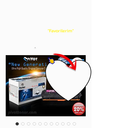
gördüğünüz 'kalp' işaretini tıklayınız.
Böylece,
bir sonraki
alışverişlerinizde
ürünü aramanıza gerek kalmadan,
üye adınızı yanında gördüğünüz 'ok' ile
açılan menünüzden
"Favorilerim"
sayfasında aldığınız bütün
ürünlerinize ulaşabileceksiniz.