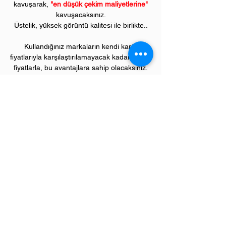
kavuşarak,
"en düşük çekim maliyetlerine"
kavuşacaksınız.
Üstelik, yüksek görüntü kalitesi ile birlikte..
Kullandığınız markaların kendi kartuş
fiyatlarıyla karşılaştırılamayacak kadar düşük
fiyatlarla, bu avantajlara sahip olacaksınız.
Kullandığınız andan itibaren orijinal
PIVOT
ürünlerinin kalitesini ve kârlılığını fark
etmeye başlayacaksınız.
ÜRÜN ÖZELLİKLERİ
Çekim Sayısı :
2
.500 kopya (ISO/IEC 19752)
Garanti Süresi:
1 yıl
Uyumlu HP Renkli Yazıcı Modelleri:
Color LaserJet Pro "M" model renkli
yazıcılar;
M254, M280, M281 serileri