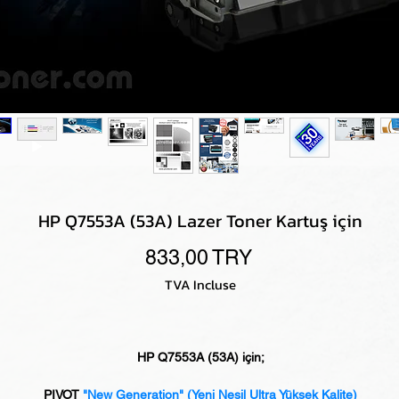
HP Q7553A (53A) Lazer Toner Kartuş için
Prix
833,00 TRY
TVA Incluse
HP Q7553A (53A) için;
PIVOT
"New Generation"
(Yeni Nesil Ultra Yüksek Kalite)