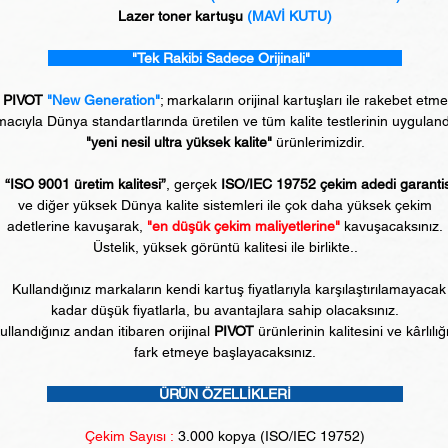
Lazer toner kartuşu
(MAVİ KUTU)
"Tek Rakibi Sadece Orijinali"
PIVOT
"New Generation"
; markaların orijinal kartuşları ile rakebet etm
acıyla Dünya standartlarında üretilen ve tüm kalite testlerinin uyguland
"yeni nesil ultra yüksek kalite"
ürünlerimizdir.
“ISO 9001 üretim kalitesi”
, gerçek
ISO/IEC 19752 çekim adedi garanti
ve diğer yüksek Dünya kalite sistemleri ile çok daha yüksek çekim
adetlerine kavuşarak,
"en düşük çekim maliyetlerine"
kavuşacaksınız.
Üstelik, yüksek görüntü kalitesi ile birlikte..
Kullandığınız markaların kendi kartuş fiyatlarıyla karşılaştırılamayacak
kadar düşük fiyatlarla, bu avantajlara sahip olacaksınız.
ullandığınız andan itibaren orijinal
PIVOT
ürünlerinin kalitesini ve kârlılığ
fark etmeye başlayacaksınız.
ÜRÜN ÖZELLİKLERİ
Çekim Sayısı :
3
.000 kopya (ISO/IEC 19752)