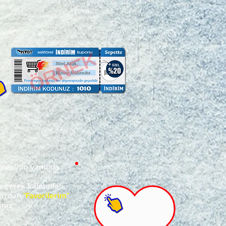
ğmesinin yanında
za gerek kalmadan,
ünüzden
"Favorilerim"
iniz.