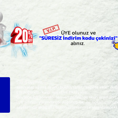
ÜYE olunuz ve
"SÜRESİZ İndirim kodu çekinizi"
alınız.
Sayın üyemiz,
satın alacağınız ürünü bulduysanız, "sepete ekle" dü
gördüğünüz 'kalp' işaretini tıklayınız.
Böylece,
bir sonraki
alışverişlerinizde ürün aramanı
üye adınızı yanında gördüğünüz 'ok' ile açılan men
sayfasında aldığınız bütün ürünlerinize ulaşabileceks