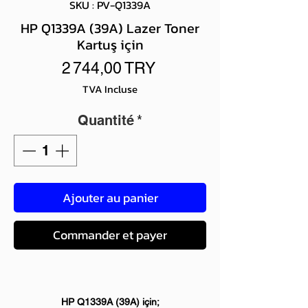
SKU : PV-Q1339A
HP Q1339A (39A) Lazer Toner
Kartuş için
Prix
2 744,00 TRY
TVA Incluse
Quantité
*
Ajouter au panier
Commander et payer
HP Q1339A (39A) için;