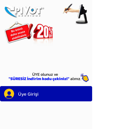
ÜYE
olun
ÜYE olunuz ve
"SÜRESİZ İndirim kodu çekinizi"
alınız.
Üye Girişi
Sayın üyemiz,
satın alacağınız ürünü
bulduysanız, sepete eklelemeden önce;
ürün reminin sağ üst köşesinde