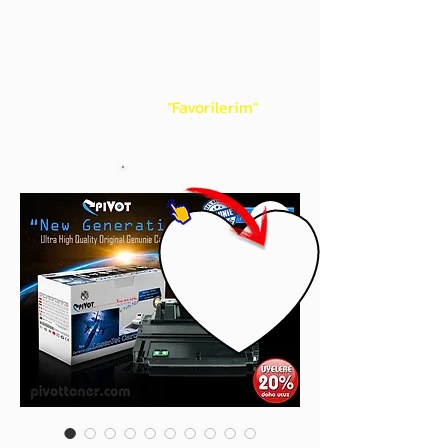
gördüğünüz 'kalp' işaretini tıklayınız.
Böylece,
bir sonraki
alışverişlerinizde
ürünü aramanıza gerek kalmadan,
üye adınızı yanında gördüğünüz 'ok' ile
açılan menünüzden
"Favorilerim"
sayfasında aldığınız bütün
ürünlerinize ulaşabileceksiniz.