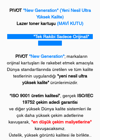
PIVOT
"New Generation"
(Yeni Nesil Ultra
Yüksek Kalite)
Lazer toner kartuşu
(MAVİ KUTU)
"Tek Rakibi Sadece Orijinali"
PIVOT
"New Generation"
; markaların
orijinal kartuşları ile rakebet etmek amacıyla
Dünya standartlarında üretilen ve tüm kalite
testlerinin uygulandığı
"yeni nesil ultra
yüksek kalite"
ürünlerimizdir.
“ISO 9001 üretim kalitesi”
, gerçek
ISO/IEC
19752 çekim adedi garantis
i
ve diğer yüksek Dünya kalite sistemleri ile
çok daha yüksek çekim adetlerine
kavuşarak,
"en düşük çekim maliyetlerine"
kavuşacaksınız.
Üstelik, yüksek görüntü kalitesi ile birlikte..