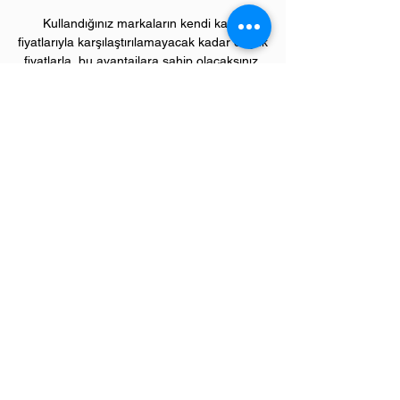
Kullandığınız markaların kendi kartuş
fiyatlarıyla karşılaştırılamayacak kadar düşük
fiyatlarla, bu avantajlara sahip olacaksınız.
Kullandığınız andan itibaren orijinal
PIVOT
ürünlerinin kalitesini ve kârlılığını fark
etmeye başlayacaksınız.
ÜRÜN ÖZELLİKLERİ
Çekim Sayısı :
20
.000 kopya (ISO/IEC
19752)
Garanti Süresi:
1 yıl
Uyumlu HP Yazıcı Modelleri:
LaserJet model yazıcılar;
4300 serisi,
Sevgili üye müşterilerimiz,
"
Bize Ulaşın"
menümüzden ihtiyaç