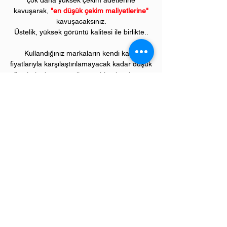
çok daha yüksek çekim adetlerine
kavuşarak,
"en düşük çekim maliyetlerine"
kavuşacaksınız.
Üstelik, yüksek görüntü kalitesi ile birlikte..
Kullandığınız markaların kendi kartuş
fiyatlarıyla karşılaştırılamayacak kadar düşük
fiyatlarla, bu avantajlara sahip olacaksınız.
Kullandığınız andan itibaren orijinal
PIVOT
ürünlerinin kalitesini ve kârlılığını fark
etmeye başlayacaksınız.
ÜRÜN ÖZELLİKLERİ
Çekim Sayısı :
6
.000 kopya (ISO/IEC 19752)
Garanti Süresi:
1 yıl
Uyumlu HP Renkli Yazıcı Modelleri:
Color LaserJet model renkli yazıcılar;
3500, 3550, 3700 serileri