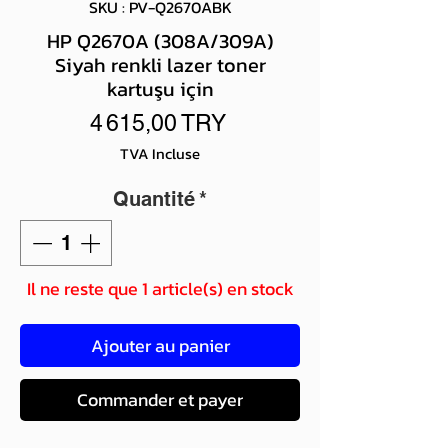
SKU : PV-Q2670ABK
HP Q2670A (308A/309A)
Siyah renkli lazer toner
kartuşu için
Prix
4 615,00 TRY
TVA Incluse
Quantité
*
Il ne reste que 1 article(s) en stock
Ajouter au panier
Commander et payer