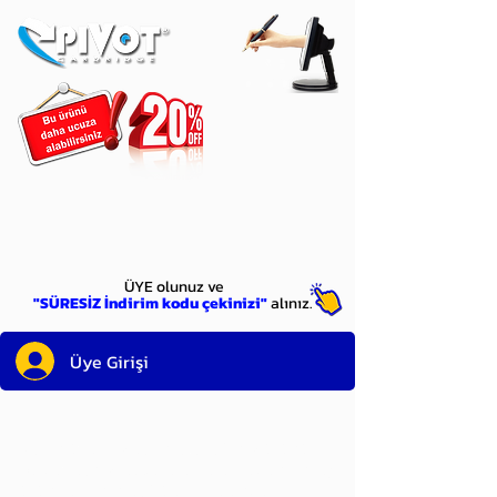
ÜYE
olun
ÜYE olunuz ve
"SÜRESİZ İndirim kodu çekinizi"
alınız.
Üye Girişi
Sayın üyemiz,
satın alacağınız ürünü
bulduysanız, sepete eklelemeden önce;
ürün reminin sağ üst köşesinde