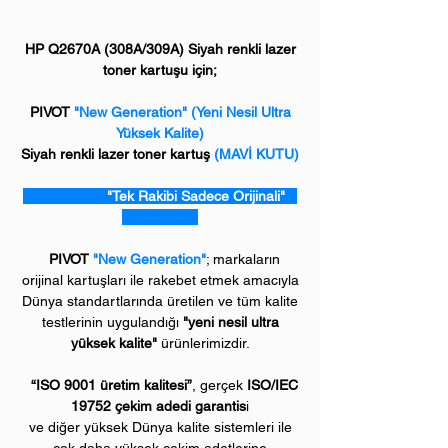
HP Q2670A (308A/309A) Siyah renkli lazer
toner kartuşu için;
PIVOT
"New Generation" (Yeni Nesil Ultra
Yüksek Kalite)
Siyah renkli lazer toner kartuş
(MAVİ KUTU)
"Tek Rakibi Sadece Orijinali"
PIVOT
"New Generation"
; markaların
orijinal kartuşları ile rakebet etmek amacıyla
Dünya standartlarında üretilen ve tüm kalite
testlerinin uygulandığı
"yeni nesil ultra
yüksek kalite"
ürünlerimizdir.
“ISO 9001 üretim kalitesi”
, gerçek
ISO/IEC
19752 çekim adedi garantis
i
ve diğer yüksek Dünya kalite sistemleri ile