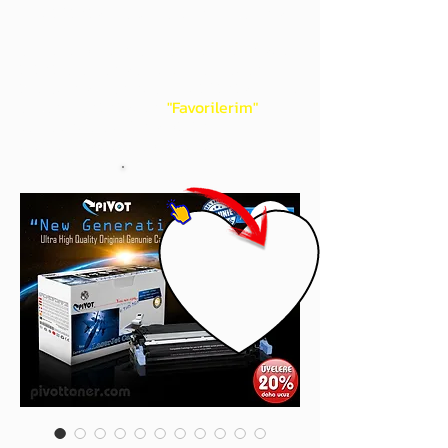
gördüğünüz 'kalp' işaretini tıklayınız.
Böylece,
bir sonraki
alışverişlerinizde
ürünü aramanıza gerek kalmadan,
üye adınızı yanında gördüğünüz 'ok' ile
açılan menünüzden
"Favorilerim"
sayfasında aldığınız bütün
ürünlerinize ulaşabileceksiniz.