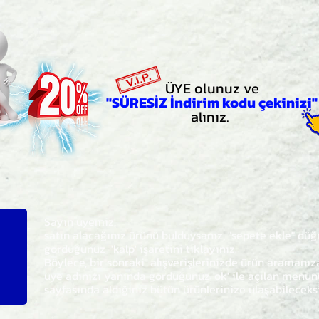
ÜYE olunuz ve
"SÜRESİZ İndirim kodu çekinizi"
alınız.
Sayın üyemiz,
satın alacağınız ürünü bulduysanız, "sepete ekle" dü
gördüğünüz 'kalp' işaretini tıklayınız.
Böylece,
bir sonraki
alışverişlerinizde ürün aramanı
üye adınızı yanında gördüğünüz 'ok' ile açılan men
sayfasında aldığınız bütün ürünlerinize ulaşabileceks