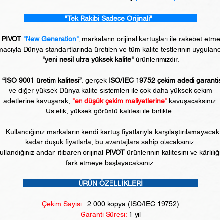
"Tek Rakibi Sadece Orijinali"
PIVOT
"New Generation"
; markaların orijinal kartuşları ile rakebet etm
acıyla Dünya standartlarında üretilen ve tüm kalite testlerinin uyguland
"yeni nesil ultra yüksek kalite"
ürünlerimizdir.
“ISO 9001 üretim kalitesi”
, gerçek
ISO/IEC 19752 çekim adedi garanti
ve diğer yüksek Dünya kalite sistemleri ile çok daha yüksek çekim
adetlerine kavuşarak,
"en düşük çekim maliyetlerine"
kavuşacaksınız.
Üstelik, yüksek görüntü kalitesi ile birlikte..
Kullandığınız markaların kendi kartuş fiyatlarıyla karşılaştırılamayacak
kadar düşük fiyatlarla, bu avantajlara sahip olacaksınız.
ullandığınız andan itibaren orijinal
PIVOT
ürünlerinin kalitesini ve kârlılığ
fark etmeye başlayacaksınız.
ÜRÜN ÖZELLİKLERİ
Çekim Sayısı :
2
.000 kopya (ISO/IEC 19752)
Garanti Süresi:
1 yıl