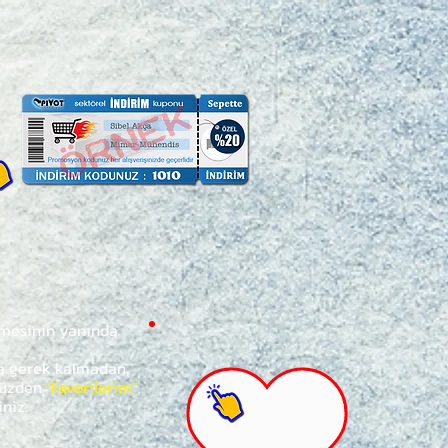
ğmesinin yanında
za gerek kalmadan,
ünüzden
"Favorilerim"
iniz.