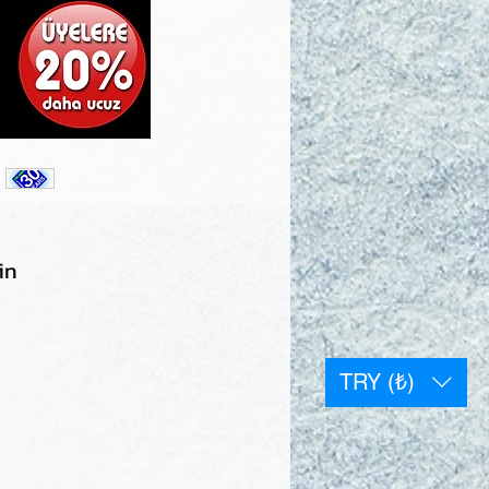
in
TRY (₺)