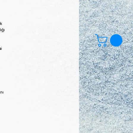
ek
ığı
s
i
ını