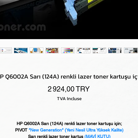
P Q6002A Sarı (124A) renkli lazer toner kartuşu iç
Prix
2 924,00 TRY
TVA Incluse
HP Q6002A Sarı (124A) renkli lazer toner kartuşu için;
PIVOT
"New Generation" (Yeni Nesil Ultra Yüksek Kalite)
Sarı renkli lazer toner kartuş
(MAVİ KUTU)