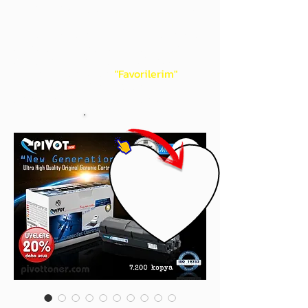
gördüğünüz 'kalp' işaretini tıklayınız.
Böylece,
bir sonraki
alışverişlerinizde
ürünü aramanıza gerek kalmadan,
üye adınızı yanında gördüğünüz 'ok' ile
açılan menünüzden
"Favorilerim"
sayfasında aldığınız bütün
ürünlerinize ulaşabileceksiniz.