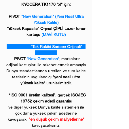
KYOCERA TK1170 "xl" için;
PIVOT
"New Generation"
(Yeni Nesil Ultra
Yüksek Kalite)
"Yüksek Kapasite" Orjinal ÇİPLİ Lazer toner
kartuşu
(MAVİ KUTU)
"Tek Rakibi Sadece Orijinali"
PIVOT
"New Generation"
; markaların
orijinal kartuşları ile rakebet etmek amacıyla
Dünya standartlarında üretilen ve tüm kalite
testlerinin uygulandığı
"yeni nesil ultra
yüksek kalite"
ürünlerimizdir.
“ISO 9001 üretim kalitesi”
, gerçek
ISO/IEC
19752 çekim adedi garantis
i
ve diğer yüksek Dünya kalite sistemleri ile
çok daha yüksek çekim adetlerine
kavuşarak,
"en düşük çekim maliyetlerine"
kavuşacaksınız.