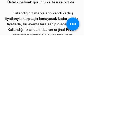
Üstelik, yüksek görüntü kalitesi ile birlikte..
Kullandığınız markaların kendi kartuş
fiyatlarıyla karşılaştırılamayacak kadar düşük
fiyatlarla, bu avantajlara sahip olacaksınız.
Kullandığınız andan itibaren orijinal
PIVOT
ürünlerinin kalitesini ve kârlılığını fark
etmeye başlayacaksınız.
Lütfen piyasada satılan "çipsiz" kartuşları
tercih etmeyiniz. Bu kartuşlar,
makinelerinizde uyum sağlamayarak
kilitlenmesine sebep olabilir.!
ÜRÜN ÖZELLİKLERİ
Çekim Sayısı :
7
.200 kopya (ISO/IEC 19752)
Garanti Süresi:
1 yıl
Uyumlu KYOCERA Yazıcı Modelleri:
Ecosys "M" model yazıcılar;