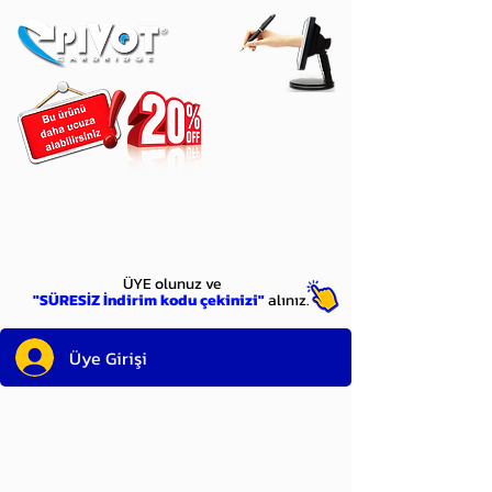
ÜYE
olun
ÜYE olunuz ve
"SÜRESİZ İndirim kodu çekinizi"
alınız.
Üye Girişi
Sayın üyemiz,
satın alacağınız ürünü
bulduysanız, sepete eklelemeden önce;
ürün reminin sağ üst köşesinde