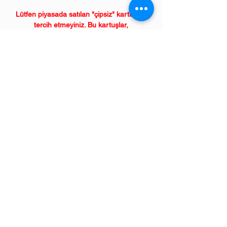
Lütfen piyasada satılan "çipsiz" kartuşları
tercih etmeyiniz. Bu kartuşlar,
makinelerinizde uyum sağlamayarak
kilitlenmesine sebep olabilir.!
ÜRÜN ÖZELLİKLERİ
Çekim Sayısı :
25
.000 kopya (ISO/IEC
19752)
Garanti Süresi:
1 yıl
Uyumlu KYOCERA Yazıcı Modelleri:
Ecosys "M" model lazer yazıcılar;
M3655, M3660, M3665 serileri,
Ecosys "P" model lazer yazıcılar;
P3055, P3060, P3155 serileri
Sevgili üye müşterilerimiz,
"
Bize Ulaşın"
menümüzden ihtiyaç