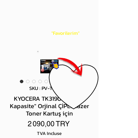
gördüğünüz 'kalp' işaretini tıklayınız.
Böylece,
bir sonraki
alışverişlerinizde
ürünü aramanıza gerek kalmadan,
üye adınızı yanında gördüğünüz 'ok' ile
açılan menünüzden
"Favorilerim"
sayfasında aldığınız bütün
ürünlerinize ulaşabileceksiniz.
SKU : PV-TK3190xl
KYOCERA TK3190 "Yüksek
Kapasite" Orjinal ÇİPLİ Lazer
Toner Kartuş için
Prix
2 090,00 TRY
TVA Incluse