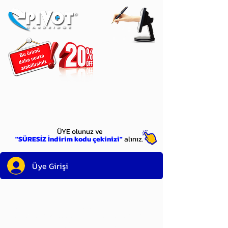
ÜYE
olun
ÜYE olunuz ve
"SÜRESİZ İndirim kodu çekinizi"
alınız.
Üye Girişi
Sayın üyemiz,
satın alacağınız ürünü
bulduysanız, sepete eklelemeden önce;
ürün reminin sağ üst köşesinde