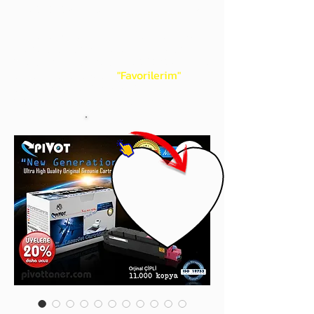
gördüğünüz 'kalp' işaretini tıklayınız.
Böylece,
bir sonraki
alışverişlerinizde
ürünü aramanıza gerek kalmadan,
üye adınızı yanında gördüğünüz 'ok' ile
açılan menünüzden
"Favorilerim"
sayfasında aldığınız bütün
ürünlerinize ulaşabileceksiniz.