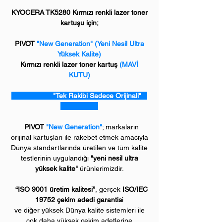
KYOCERA TK5280 Kırmızı renkli lazer toner
kartuşu için;
PIVOT
"New Generation" (Yeni Nesil Ultra
Yüksek Kalite)
Kırmızı renkli lazer toner kartuş
(MAVİ
KUTU)
"Tek Rakibi Sadece Orijinali"
PIVOT
"New Generation"
; markaların
orijinal kartuşları ile rakebet etmek amacıyla
Dünya standartlarında üretilen ve tüm kalite
testlerinin uygulandığı
"yeni nesil ultra
yüksek kalite"
ürünlerimizdir.
“ISO 9001 üretim kalitesi”
, gerçek
ISO/IEC
19752 çekim adedi garantis
i
ve diğer yüksek Dünya kalite sistemleri ile
çok daha yüksek çekim adetlerine