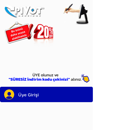
ÜYE
olun
ÜYE olunuz ve
"SÜRESİZ İndirim kodu çekinizi"
alınız.
Üye Girişi
Sayın üyemiz,
satın alacağınız ürünü
bulduysanız, sepete eklelemeden önce;
ürün reminin sağ üst köşesinde