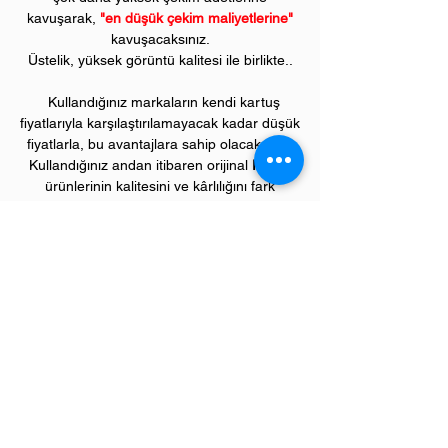
kavuşarak,
"en düşük çekim maliyetlerine"
kavuşacaksınız.
Üstelik, yüksek görüntü kalitesi ile birlikte..
Kullandığınız markaların kendi kartuş
fiyatlarıyla karşılaştırılamayacak kadar düşük
fiyatlarla, bu avantajlara sahip olacaksınız.
Kullandığınız andan itibaren orijinal
PIVOT
ürünlerinin kalitesini ve kârlılığını fark
etmeye başlayacaksınız.
ÜRÜN ÖZELLİKLERİ
Çekim Sayısı :
11
.000 kopya (ISO/IEC
19752)
Garanti Süresi:
1 yıl
Uyumlu KYOCERA Renkli Yazıcı Modelleri:
Ecosys "M" model renkli yazıcılar;
M6235c, M6635c serileri