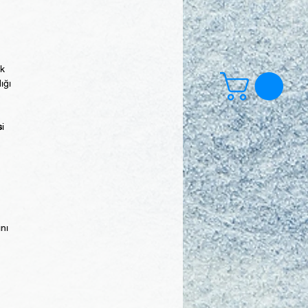
ek
ığı
s
i
ını