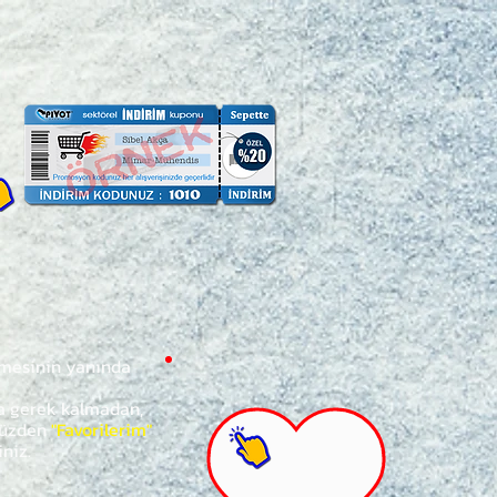
ğmesinin yanında
za gerek kalmadan,
ünüzden
"Favorilerim"
iniz.