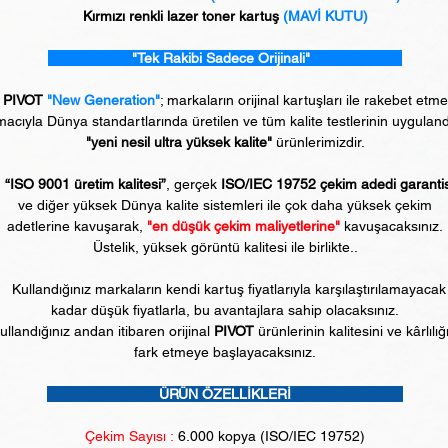
Kırmızı renkli lazer toner kartuş
(MAVİ KUTU)
"Tek Rakibi Sadece Orijinali"
PIVOT
"New Generation"
; markaların orijinal kartuşları ile rakebet etm
acıyla Dünya standartlarında üretilen ve tüm kalite testlerinin uyguland
"yeni nesil ultra yüksek kalite"
ürünlerimizdir.
“ISO 9001 üretim kalitesi”
, gerçek
ISO/IEC 19752 çekim adedi garanti
ve diğer yüksek Dünya kalite sistemleri ile çok daha yüksek çekim
adetlerine kavuşarak,
"en düşük çekim maliyetlerine"
kavuşacaksınız.
Üstelik, yüksek görüntü kalitesi ile birlikte..
Kullandığınız markaların kendi kartuş fiyatlarıyla karşılaştırılamayacak
kadar düşük fiyatlarla, bu avantajlara sahip olacaksınız.
ullandığınız andan itibaren orijinal
PIVOT
ürünlerinin kalitesini ve kârlılığ
fark etmeye başlayacaksınız.
ÜRÜN ÖZELLİKLERİ
Çekim Sayısı :
6
.000 kopya (ISO/IEC 19752)