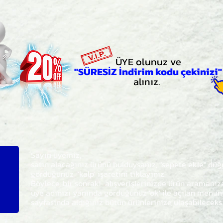
ÜYE olunuz ve
"SÜRESİZ İndirim kodu çekinizi"
alınız.
Sayın üyemiz,
satın alacağınız ürünü bulduysanız, "sepete ekle" dü
gördüğünüz 'kalp' işaretini tıklayınız.
Böylece,
bir sonraki
alışverişlerinizde ürün aramanı
üye adınızı yanında gördüğünüz 'ok' ile açılan men
sayfasında aldığınız bütün ürünlerinize ulaşabileceks