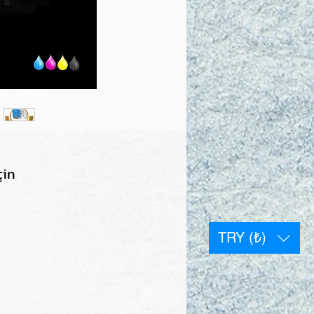
çin
TRY (₺)