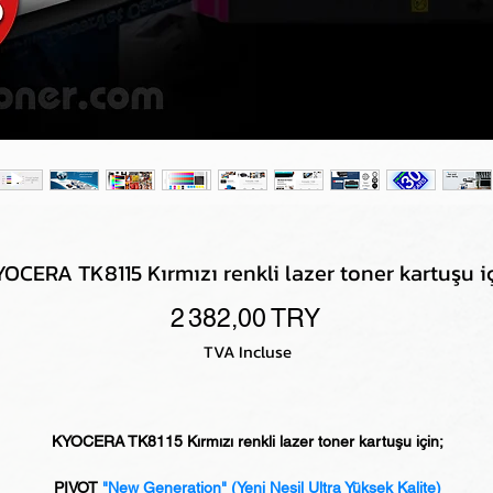
OCERA TK8115 Kırmızı renkli lazer toner kartuşu i
Prix
2 382,00 TRY
TVA Incluse
KYOCERA TK8115 Kırmızı renkli lazer toner kartuşu için;
PIVOT
"New Generation" (Yeni Nesil Ultra Yüksek Kalite)