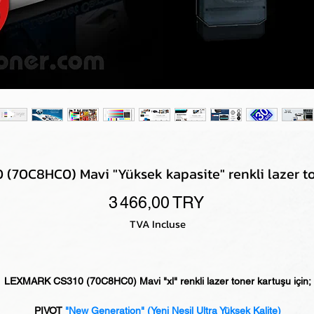
70C8HC0) Mavi "Yüksek kapasite" renkli lazer to
Prix
3 466,00 TRY
TVA Incluse
LEXMARK CS310 (70C8HC0) Mavi "xl" renkli lazer toner kartuşu için;
PIVOT
"New Generation" (Yeni Nesil Ultra Yüksek Kalite)