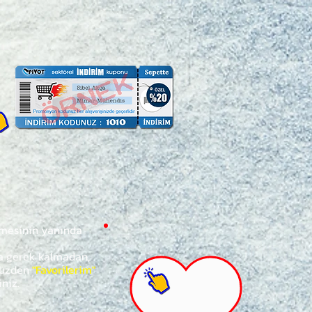
ğmesinin yanında
za gerek kalmadan,
ünüzden
"Favorilerim"
iniz.