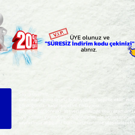
ÜYE olunuz ve
"SÜRESİZ İndirim kodu çekinizi"
alınız.
Sayın üyemiz,
satın alacağınız ürünü bulduysanız, "sepete ekle" dü
gördüğünüz 'kalp' işaretini tıklayınız.
Böylece,
bir sonraki
alışverişlerinizde ürün aramanı
üye adınızı yanında gördüğünüz 'ok' ile açılan men
sayfasında aldığınız bütün ürünlerinize ulaşabileceks