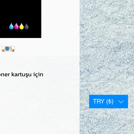
ner kartuşu için
TRY (₺)