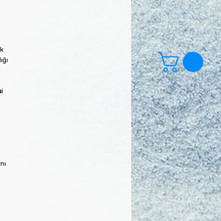
ek
ığı
s
i
ını