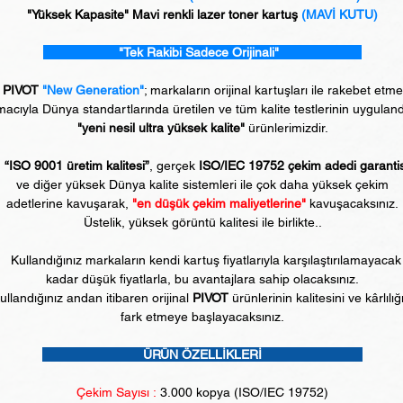
"Yüksek Kapasite" Mavi renkli lazer toner kartuş
(MAVİ KUTU)
"Tek Rakibi Sadece Orijinali"
PIVOT
"New Generation"
; markaların orijinal kartuşları ile rakebet etm
acıyla Dünya standartlarında üretilen ve tüm kalite testlerinin uyguland
"yeni nesil ultra yüksek kalite"
ürünlerimizdir.
“ISO 9001 üretim kalitesi”
, gerçek
ISO/IEC 19752 çekim adedi garanti
ve diğer yüksek Dünya kalite sistemleri ile çok daha yüksek çekim
adetlerine kavuşarak,
"en düşük çekim maliyetlerine"
kavuşacaksınız.
Üstelik, yüksek görüntü kalitesi ile birlikte..
Kullandığınız markaların kendi kartuş fiyatlarıyla karşılaştırılamayacak
kadar düşük fiyatlarla, bu avantajlara sahip olacaksınız.
ullandığınız andan itibaren orijinal
PIVOT
ürünlerinin kalitesini ve kârlılığ
fark etmeye başlayacaksınız.
ÜRÜN ÖZELLİKLERİ
Çekim Sayısı :
3
.000 kopya (ISO/IEC 19752)