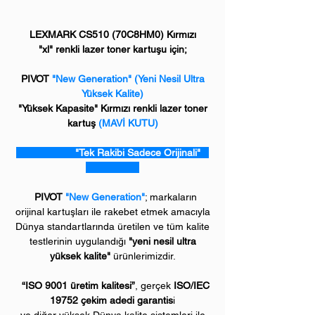
LEXMARK CS510 (70C8HM0) Kırmızı
"xl" renkli lazer toner kartuşu için;
PIVOT
"New Generation" (Yeni Nesil Ultra
Yüksek Kalite)
"Yüksek Kapasite" Kırmızı renkli lazer toner
kartuş
(MAVİ KUTU)
"Tek Rakibi Sadece Orijinali"
PIVOT
"New Generation"
; markaların
orijinal kartuşları ile rakebet etmek amacıyla
Dünya standartlarında üretilen ve tüm kalite
testlerinin uygulandığı
"yeni nesil ultra
yüksek kalite"
ürünlerimizdir.
“ISO 9001 üretim kalitesi”
, gerçek
ISO/IEC
19752 çekim adedi garantis
i