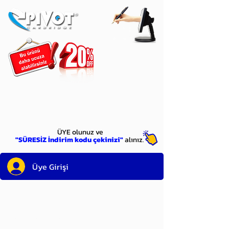
ÜYE
olun
ÜYE olunuz ve
"SÜRESİZ İndirim kodu çekinizi"
alınız.
Üye Girişi
Sayın üyemiz,
satın alacağınız ürünü
bulduysanız, sepete eklelemeden önce;
ürün reminin sağ üst köşesinde