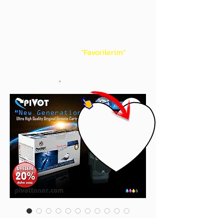
gördüğünüz 'kalp' işaretini tıklayınız.
Böylece,
bir sonraki
alışverişlerinizde
ürünü aramanıza gerek kalmadan,
üye adınızı yanında gördüğünüz 'ok' ile
açılan menünüzden
"Favorilerim"
sayfasında aldığınız bütün
ürünlerinize ulaşabileceksiniz.