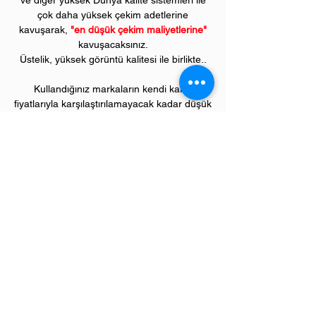
ve diğer yüksek Dünya kalite sistemleri ile
çok daha yüksek çekim adetlerine
kavuşarak,
"en düşük çekim maliyetlerine"
kavuşacaksınız.
Üstelik, yüksek görüntü kalitesi ile birlikte..
Kullandığınız markaların kendi kartuş
fiyatlarıyla karşılaştırılamayacak kadar düşük
fiyatlarla, bu avantajlara sahip olacaksınız.
Kullandığınız andan itibaren orijinal
PIVOT
ürünlerinin kalitesini ve kârlılığını fark
etmeye başlayacaksınız.
ÜRÜN ÖZELLİKLERİ
Çekim Sayısı :
3
.000 kopya (ISO/IEC 19752)
Garanti Süresi:
1 yıl
Uyumlu LEXMARK Renkli Yazıcı Modelleri:
"CS" model renkli yazıcılar;
CS510 serisi