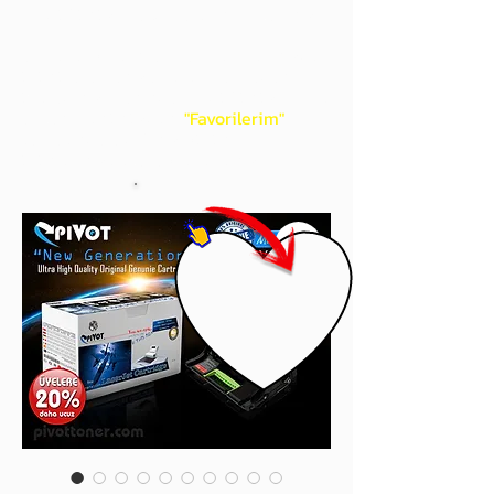
gördüğünüz 'kalp' işaretini tıklayınız.
Böylece,
bir sonraki
alışverişlerinizde
ürünü aramanıza gerek kalmadan,
üye adınızı yanında gördüğünüz 'ok' ile
açılan menünüzden
"Favorilerim"
sayfasında aldığınız bütün
ürünlerinize ulaşabileceksiniz.