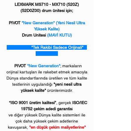
LEXMARK MS710 - MX710 (520Z)
(52D0Z00) drum ünitesi için;
PIVOT
"New Generation"
(Yeni Nesil Ultra
Yüksek Kalite)
Drum Unitesi
(MAVİ KUTU)
"Tek Rakibi Sadece Orijinali"
PIVOT
"New Generation"
; markaların
orijinal kartuşları ile rakebet etmek amacıyla
Dünya standartlarında üretilen ve tüm kalite
testlerinin uygulandığı
"yeni nesil ultra
yüksek kalite"
ürünlerimizdir.
“ISO 9001 üretim kalitesi”
, gerçek
ISO/IEC
19752 çekim adedi garantis
i
ve diğer yüksek Dünya kalite sistemleri ile
çok daha yüksek çekim adetlerine
kavuşarak,
"en düşük çekim maliyetlerine"