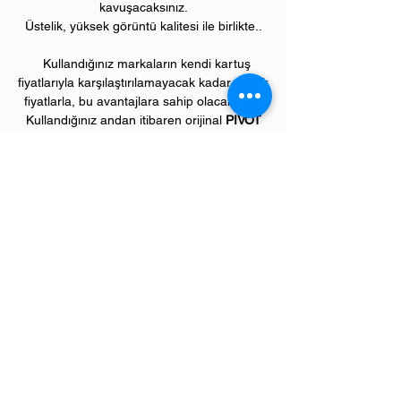
kavuşacaksınız.
Üstelik, yüksek görüntü kalitesi ile birlikte..
Kullandığınız markaların kendi kartuş
fiyatlarıyla karşılaştırılamayacak kadar düşük
fiyatlarla, bu avantajlara sahip olacaksınız.
Kullandığınız andan itibaren orijinal
PIVOT
ürünlerinin kalitesini ve kârlılığını fark
etmeye başlayacaksınız.
ÜRÜN ÖZELLİKLERİ
Çekim Sayısı :
100
.000 kopya (ISO/IEC
19752)
Garanti Süresi:
1 yıl
Uyumlu LEXMARK Yazıcı Modelleri:
"MS" model lazer yazıcılar;
MS710, MS711 serileri,