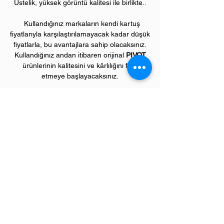
Üstelik, yüksek görüntü kalitesi ile birlikte..
Kullandığınız markaların kendi kartuş
fiyatlarıyla karşılaştırılamayacak kadar düşük
fiyatlarla, bu avantajlara sahip olacaksınız.
Kullandığınız andan itibaren orijinal
PIVOT
ürünlerinin kalitesini ve kârlılığını fark
etmeye başlayacaksınız.
ÜRÜN ÖZELLİKLERİ
Çekim Sayısı :
2
.000 kopya (ISO/IEC 19752)
Garanti Süresi:
1 yıl
Uyumlu OKI Renkli Yazıcı Modelleri:
"C" model renkli yazıcılar;
C310, C330, C331, C510, C511, C530,
C531 serileri,
"MC" model renkli yazıcılar;
MC351, MC352, MC361, MC362, MC561,