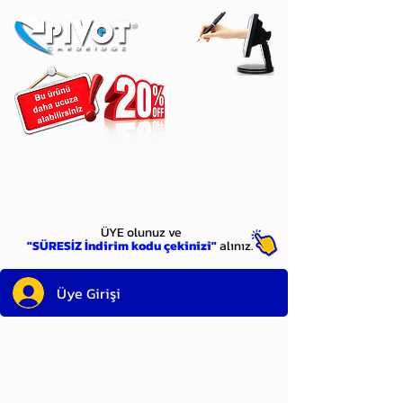
ÜYE
olun
ÜYE olunuz ve
"SÜRESİZ İndirim kodu çekinizi"
alınız.
Üye Girişi
Sayın üyemiz,
satın alacağınız ürünü
bulduysanız, sepete eklelemeden önce;
ürün reminin sağ üst köşesinde