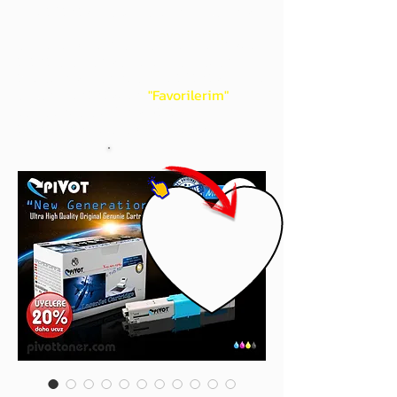
gördüğünüz 'kalp' işaretini tıklayınız.
Böylece,
bir sonraki
alışverişlerinizde
ürünü aramanıza gerek kalmadan,
üye adınızı yanında gördüğünüz 'ok' ile
açılan menünüzden
"Favorilerim"
sayfasında aldığınız bütün
ürünlerinize ulaşabileceksiniz.