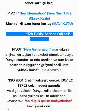
toner kartuşu için;
PIVOT
"New Generation" (Yeni Nesil Ultra
Yüksek Kalite)
Mavi renkli lazer toner kartuş
(MAVİ KUTU)
"Tek Rakibi Sadece Orijinali"
PIVOT
"New Generation"
; markaların
orijinal kartuşları ile rakebet etmek amacıyla
Dünya standartlarında üretilen ve tüm kalite
testlerinin uygulandığı
"yeni nesil ultra
yüksek kalite"
ürünlerimizdir.
“ISO 9001 üretim kalitesi”
, gerçek
ISO/IEC
19752 çekim adedi garantis
i
ve diğer yüksek Dünya kalite sistemleri ile
çok daha yüksek çekim adetlerine
kavuşarak,
"en düşük çekim maliyetlerine"
kavuşacaksınız.