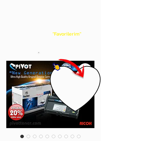
gördüğünüz 'kalp' işaretini tıklayınız.
Böylece,
bir sonraki
alışverişlerinizde
ürünü aramanıza gerek kalmadan,
üye adınızı yanında gördüğünüz 'ok' ile
açılan menünüzden
"Favorilerim"
sayfasında aldığınız bütün
ürünlerinize ulaşabileceksiniz.