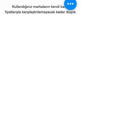
Kullandığınız markaların kendi kartuş
fiyatlarıyla karşılaştırılamayacak kadar düşük
fiyatlarla, bu avantajlara sahip olacaksınız.
Kullandığınız andan itibaren orijinal
PIVOT
ürünlerinin kalitesini ve kârlılığını fark
etmeye başlayacaksınız.
ÜRÜN ÖZELLİKLERİ
Çekim Sayısı :
1.2
00 kopya (ISO/IEC 19752)
Garanti Süresi:
1 yıl
Uyumlu RICOH Yazıcı Modelleri:
Aficio model yazıcılar;
SP100 serisi
Sevgili üye müşterilerimiz,
"
Bize Ulaşın"
menümüzden ihtiyaç
duyduğunuz tüm destek ve yardımlarımızı