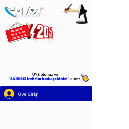
ÜYE
olun
ÜYE olunuz ve
"SÜRESİZ İndirim kodu çekinizi"
alınız.
Üye Girişi
Sayın üyemiz,
satın alacağınız ürünü
bulduysanız, sepete eklelemeden önce;
ürün reminin sağ üst köşesinde