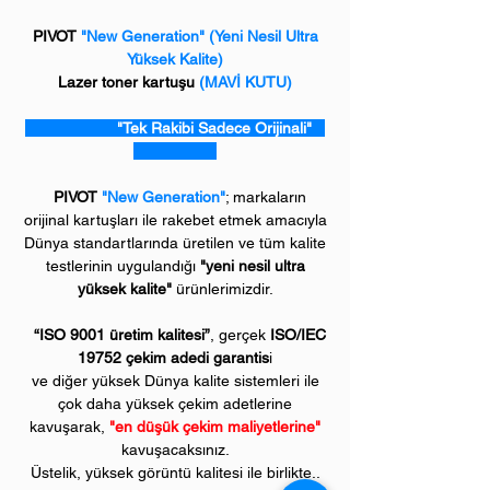
PIVOT
"New Generation"
(Yeni Nesil Ultra
Yüksek Kalite)
Lazer toner kartuşu
(MAVİ KUTU)
"Tek Rakibi Sadece Orijinali"
PIVOT
"New Generation"
; markaların
orijinal kartuşları ile rakebet etmek amacıyla
Dünya standartlarında üretilen ve tüm kalite
testlerinin uygulandığı
"yeni nesil ultra
yüksek kalite"
ürünlerimizdir.
“ISO 9001 üretim kalitesi”
, gerçek
ISO/IEC
19752 çekim adedi garantis
i
ve diğer yüksek Dünya kalite sistemleri ile
çok daha yüksek çekim adetlerine
kavuşarak,
"en düşük çekim maliyetlerine"
kavuşacaksınız.
Üstelik, yüksek görüntü kalitesi ile birlikte..