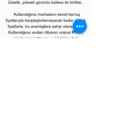
Üstelik, yüksek görüntü kalitesi ile birlikte..
Kullandığınız markaların kendi kartuş
fiyatlarıyla karşılaştırılamayacak kadar düşük
fiyatlarla, bu avantajlara sahip olacaksınız.
Kullandığınız andan itibaren orijinal
PIVOT
ürünlerinin kalitesini ve kârlılığını fark
etmeye başlayacaksınız.
ÜRÜN ÖZELLİKLERİ
Çekim Sayısı :
2
.500 kopya (ISO/IEC 19752)
Garanti Süresi:
1 yıl
Uyumlu SAMSUNG Yazıcı Modelleri:
ML model yazıcılar;
ML2950, ML2951, ML2955 serileri,
SCX model yazıcılar;
SCX4701, SCX4705, SCX4726, SCX4727,