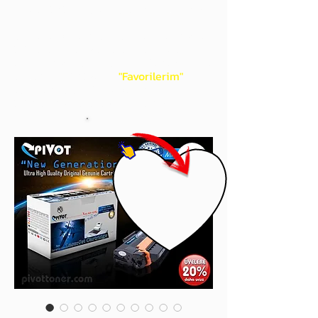
gördüğünüz 'kalp' işaretini tıklayınız.
Böylece,
bir sonraki
alışverişlerinizde
ürünü aramanıza gerek kalmadan,
üye adınızı yanında gördüğünüz 'ok' ile
açılan menünüzden
"Favorilerim"
sayfasında aldığınız bütün
ürünlerinize ulaşabileceksiniz.