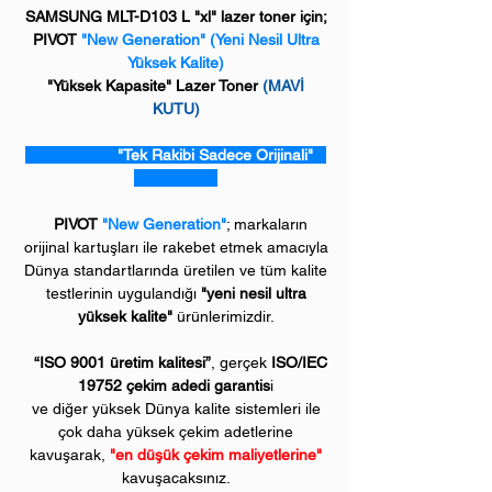
SAMSUNG MLT-D103 L "xl" lazer toner için;
PIVOT
"New Generation"
(Yeni Nesil Ultra
Yüksek Kalite)
"Yüksek Kapasite" Lazer Toner
(MAVİ
KUTU)
"Tek Rakibi Sadece Orijinali"
PIVOT
"New Generation"
; markaların
orijinal kartuşları ile rakebet etmek amacıyla
Dünya standartlarında üretilen ve tüm kalite
testlerinin uygulandığı
"yeni nesil ultra
yüksek kalite"
ürünlerimizdir.
“ISO 9001 üretim kalitesi”
, gerçek
ISO/IEC
19752 çekim adedi garantis
i
ve diğer yüksek Dünya kalite sistemleri ile
çok daha yüksek çekim adetlerine
kavuşarak,
"en düşük çekim maliyetlerine"
kavuşacaksınız.