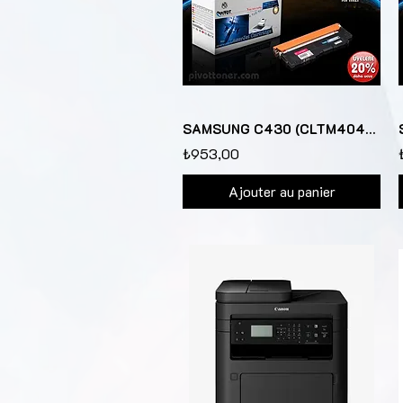
SAMSUNG C430 (CLTM404S) Kırmızı renkli lazer toner kartuşu için
₺953,00
Ajouter au panier