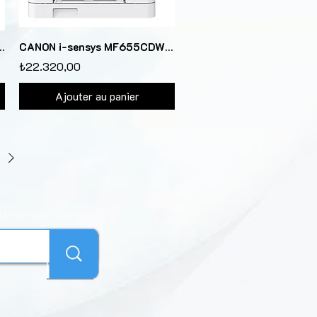
243DW MONO LAZER YAZICI
CANON i-sensys MF655CDW çok fonksiyonlu dublex renkli lazer YAZ/TAR/FOT/ETH/WIF
₺22.320,00
Ajouter au panier
torumuzu deneyiniz