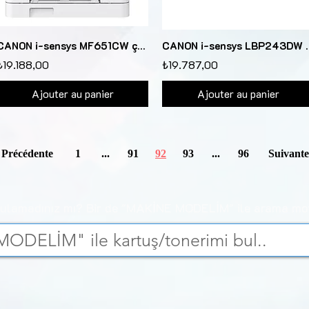
CANON i-sensys MF651CW çok fonksiyonlu renkli lazer YAZ/TAR/FOT/ETH/WIF
CANON i-sensys LBP
₺19.188,00
₺19.787,00
Ajouter au panier
Ajouter au panier
Précédente
1
...
91
92
93
...
96
Suivante
bulamadınız mı? Bir de "MAKİNE MODELİM" ile arama mo
DELİM" ile kartuş/tonerimi bul..