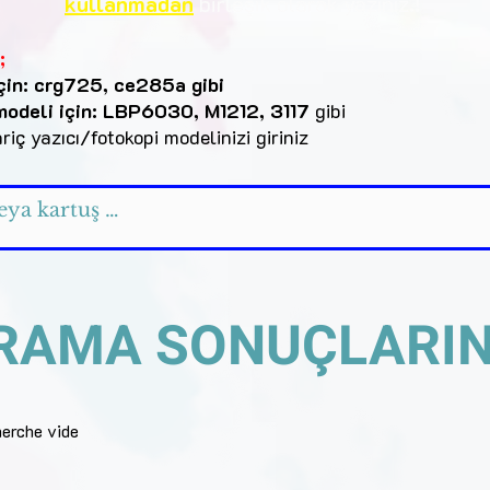
kullanmadan
birleşik
olarak yazınız.!
;
çin: crg725, ce285a gibi
odeli için: LBP6030, M1212, 3117
gibi
iç yazıcı/fotokopi modelinizi giriniz
RAMA SONUÇLARIN
herche vide