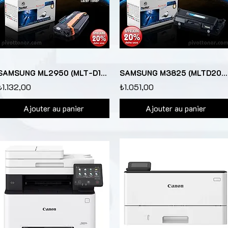
SAMSUNG ML2950 (MLT-D103L) "Yüksek Kapasite" Lazer Toner için
SAMSUNG M3825 (MLTD204L) Lazer Toner için
₺1.132,00
₺1.051,00
Ajouter au panier
Ajouter au panier