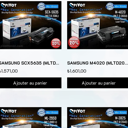
SAMSUNG SCX5635 (MLTD208L) Lazer Toner için
SAMSUNG M4020 (MLTD203U) "Yüksek Kapasite" Lazer Toner için
₺1.571,00
₺1.601,00
Ajouter au panier
Ajouter au panier