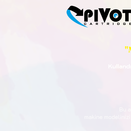
"
Kulland
Bu a
makine modelinizi