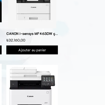
CANON i-sensys MF463DW çok fonksiyonlu mono lazer YAZ/TAR/FOT/DUB/ETH/WIFI
₺32.160,00
Ajouter au panier