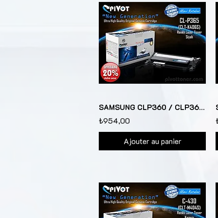
SAMSUNG CLP360 / CLP365 (CLTK406S) Siyah renkli lazer toner kartuşu için
₺954,00
Ajouter au panier