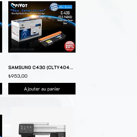
SAMSUNG C430 (CLTY404S) Sarı renkli lazer toner kartuşu için
₺953,00
Ajouter au panier