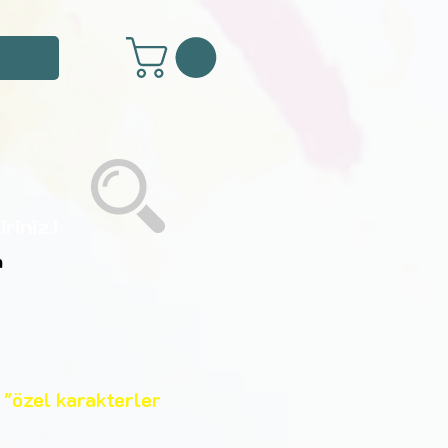
riniz.!
m
 için;
"özel
karakterler