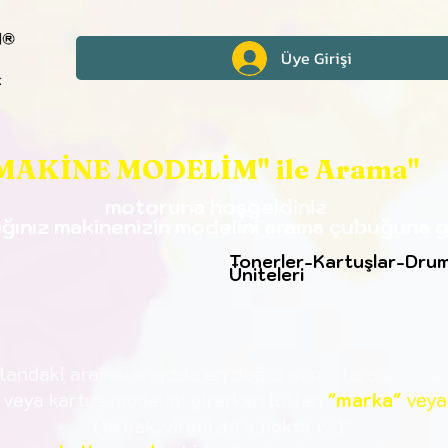
Üye Girişi
MAKİNE MODELİM" ile Arama"
motoruna hoşgeldiniz
ığınız makinenizin modelini arama çubuğuna gi
Tonerler-Kartuşlar-Dru
Üniteleri
landaki aramalarınızda en doğru sonuçlara
ulaşmak
 veya kartuş modelini girerken lütfen
"marka"
ve
ya
(tırnak,virgül,tire,nokta vs)"