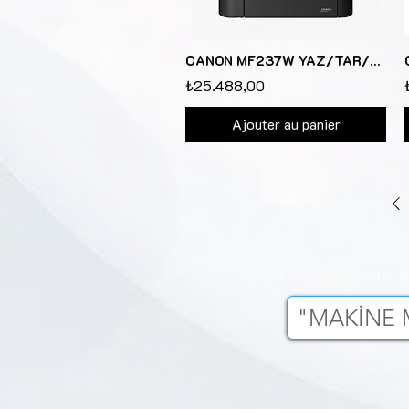
CANON MF237W YAZ/TAR/FOT/FAX/ETH/WIFI A4 + 2 TONER
₺25.488,00
Ajouter au panier
Aradığınız ürünü 
"MAKİNE MO