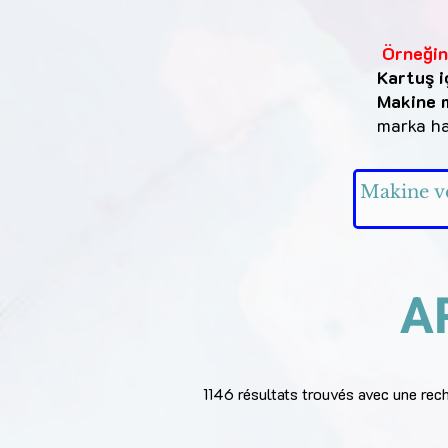
Örneğin
Kartuş i
Makine m
marka har
A
1146 résultats trouvés avec une rec