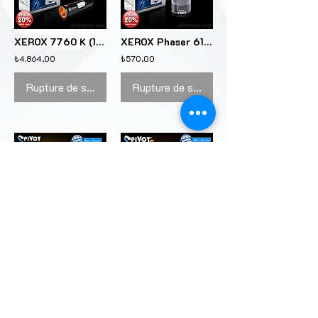
XEROX 7760 K (106R01163) Siyah renkli lazer toner kartuşu için
XEROX Phaser 6110 Siyah (106R01203) renkli lazer toner kartuşu için
₺4.864,00
₺570,00
Rupture de stock
Rupture de stock
XEROX 6200 Y (016200300) Sarı renkli lazer toner kartuşu için
CANON CEXV48 serisi 4 renk "SET" renkli fotokopi tonerleri için
₺3.651,00
₺11.801,00
Rupture de stock
Rupture de stock