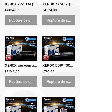
XEROX 7760 M (106R01161) Kırmızı renkli lazer toner kartuşu için
XEROX 7760 Y (106R01162) Sarı renkli lazer toner kartuşu için
₺4.864,00
₺4.864,00
Rupture de stock
Rupture de stock
XEROX workcentre 5325 (006R01160) Lazer Toner için
XEROX 5019 (006R01573) Lazer Toner için
₺2.542,00
₺790,00
Rupture de stock
Rupture de stock