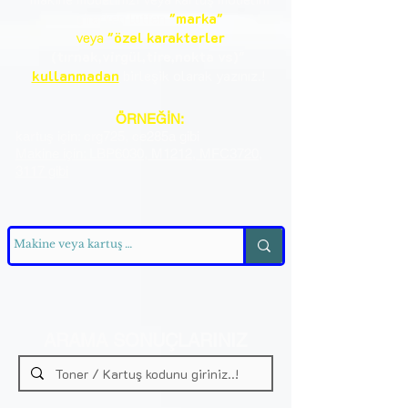
girerken lütfen
"marka"
ve
ya
"özel
karakterler
(tırnak,virgül,tire,nokta vs)"
kullanmadan
birleşik
olarak yazınız.!
ÖRNEĞİN:
kartuş için: crg725, ce285a gibi
Makine için: LBP6030, M1212, MFC3720,
3117 gibi
ARAMA SONUÇLARINIZ