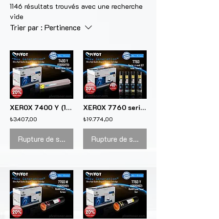
1146 résultats trouvés avec une recherche
vide
Trier par :
Pertinence
XEROX 7400 Y (106R01152) Sarı renkli lazer toner kartuşu için
XEROX 7760 serisi "SET" 4 renk lazer toner kartuşları için
₺3.407,00
₺19.774,00
Rupture de stock
Rupture de stock