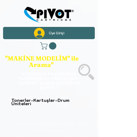
Üye Girişi
"MAKİNE MODELİM" ile
Arama"
motoruna hoşgeldiniz
Kullandığınız makinenizin
modelini arama çubuğuna
giriniz.!
Tonerler-Kartuşlar-Drum
Üniteleri
Bu alandaki aramalarınızda en doğru
sonuçlara
ulaşmak için;
makine modelinizi veya kartuş modelini