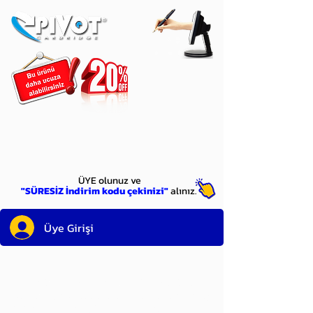
ÜYE
olun
ÜYE olunuz ve
"SÜRESİZ İndirim kodu çekinizi"
alınız.
Üye Girişi
Sayın üyemiz,
satın alacağınız ürünü
bulduysanız, sepete eklelemeden önce;
ürün reminin sağ üst köşesinde