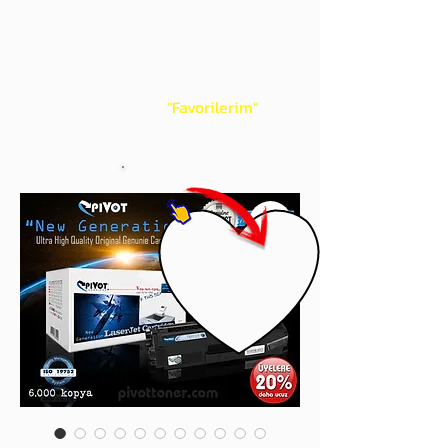
gördüğünüz 'kalp' işaretini tıklayınız.
Böylece,
bir sonraki
alışverişlerinizde
ürünü aramanıza gerek kalmadan,
üye adınızı yanında gördüğünüz 'ok' ile
açılan menünüzden
"Favorilerim"
sayfasında aldığınız bütün
ürünlerinize ulaşabileceksiniz.