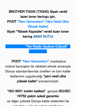
BROTHER TN345 (TN340) Siyah renkli
lazer toner kartuşu için,
PIVOT
"New Generation" (Yeni Nesil Ultra
Yüksek Kalite)
Siyah "Yüksek Kapasite" renkli lazer toner
kartuş
(MAVİ KUTU)
"Tek Rakibi Sadece Orijinali"
PIVOT
"New Generation"
; markaların
orijinal kartuşları ile rakebet etmek amacıyla
Dünya standartlarında üretilen ve tüm kalite
testlerinin uygulandığı
"yeni nesil ultra
yüksek kalite"
ürünlerimizdir.
“ISO 9001 üretim kalitesi”
, gerçek
ISO/IEC
19752 çekim adedi garantis
i
ve diğer yüksek Dünya kalite sistemleri ile