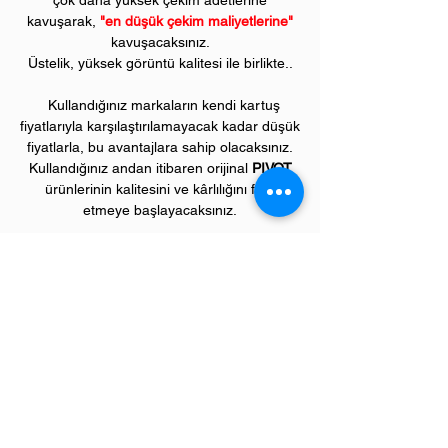
çok daha yüksek çekim adetlerine
kavuşarak,
"en düşük çekim maliyetlerine"
kavuşacaksınız.
Üstelik, yüksek görüntü kalitesi ile birlikte..
Kullandığınız markaların kendi kartuş
fiyatlarıyla karşılaştırılamayacak kadar düşük
fiyatlarla, bu avantajlara sahip olacaksınız.
Kullandığınız andan itibaren orijinal
PIVOT
ürünlerinin kalitesini ve kârlılığını fark
etmeye başlayacaksınız.
ÜRÜN ÖZELLİKLERİ
Çekim Sayısı :
6
.000 kopya (ISO/IEC 19752)
Garanti Süresi:
1 yıl
Uyumlu BROTHER Renkli Yazıcı Modelleri:
HL model renkli laser yazıcılar
HL4140, HL4150, HL4570 serileri,