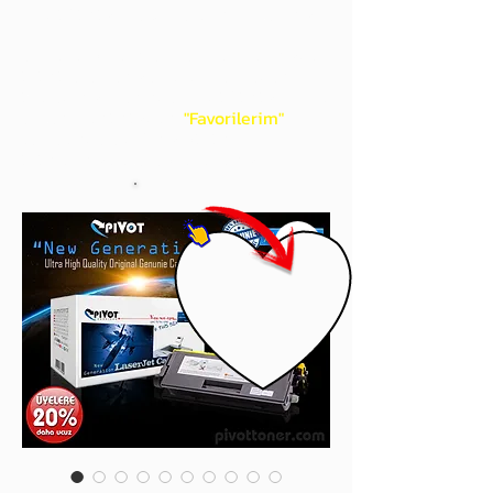
gördüğünüz 'kalp' işaretini tıklayınız.
Böylece,
bir sonraki
alışverişlerinizde
ürünü aramanıza gerek kalmadan,
üye adınızı yanında gördüğünüz 'ok' ile
açılan menünüzden
"Favorilerim"
sayfasında aldığınız bütün
ürünlerinize ulaşabileceksiniz.