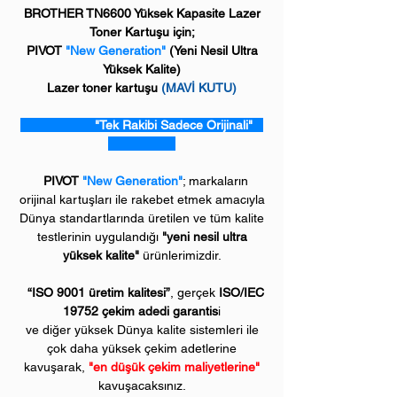
BROTHER TN6600 Yüksek Kapasite Lazer
Toner Kartuşu için;
PIVOT
"New Generation"
(
Yeni Nesil Ultra
Yüksek Kalite)
Lazer toner kartuşu
(MAVİ KUTU)
"Tek Rakibi Sadece Orijinali"
PIVOT
"New Generation"
; markaların
orijinal kartuşları ile rakebet etmek amacıyla
Dünya standartlarında üretilen ve tüm kalite
testlerinin uygulandığı
"yeni nesil ultra
yüksek kalite"
ürünlerimizdir.
“ISO 9001 üretim kalitesi”
, gerçek
ISO/IEC
19752 çekim adedi garantis
i
ve diğer yüksek Dünya kalite sistemleri ile
çok daha yüksek çekim adetlerine
kavuşarak,
"en düşük çekim maliyetlerine"
kavuşacaksınız.