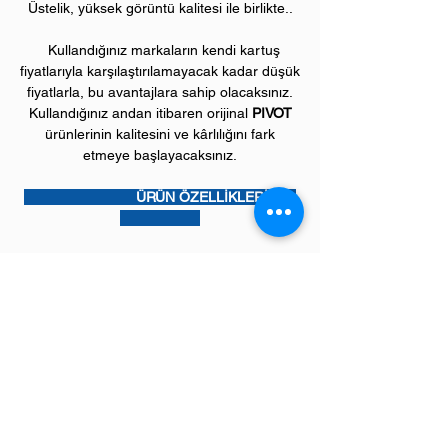
Üstelik, yüksek görüntü kalitesi ile birlikte..
Kullandığınız markaların kendi kartuş
fiyatlarıyla karşılaştırılamayacak kadar düşük
fiyatlarla, bu avantajlara sahip olacaksınız.
Kullandığınız andan itibaren orijinal
PIVOT
ürünlerinin kalitesini ve kârlılığını fark
etmeye başlayacaksınız.
ÜRÜN ÖZELLİKLERİ
Çekim Sayısı :
6
.700 kopya (ISO/IEC 19752)
Garanti Süresi:
1 yıl
Uyumlu BROTHER Yazıcı Modelleri:
HL model mono laser yazıcılar;
HL1030, HL1230, HL1240, HL1250,
HL1270, HL1430, HL1435, HL1440,
HL1450, HL1470, HLP2500 serileri,