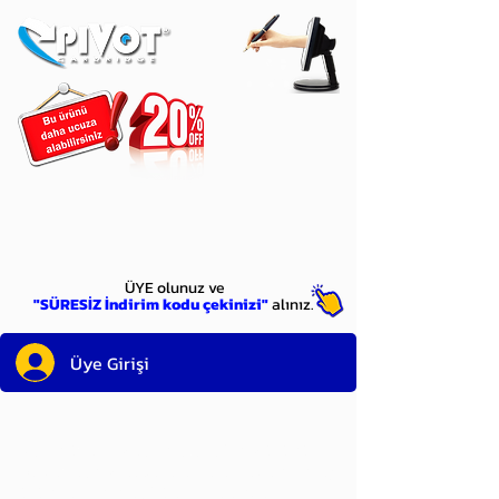
ÜYE
olun
ÜYE olunuz ve
"SÜRESİZ İndirim kodu çekinizi"
alınız.
Üye Girişi
Sayın üyemiz,
satın alacağınız ürünü
bulduysanız, sepete eklelemeden önce;
ürün reminin sağ üst köşesinde