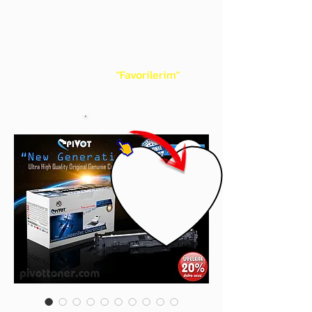
gördüğünüz 'kalp' işaretini tıklayınız.
Böylece,
bir sonraki
alışverişlerinizde
ürünü aramanıza gerek kalmadan,
üye adınızı yanında gördüğünüz 'ok' ile
açılan menünüzden
"Favorilerim"
sayfasında aldığınız bütün
ürünlerinize ulaşabileceksiniz.