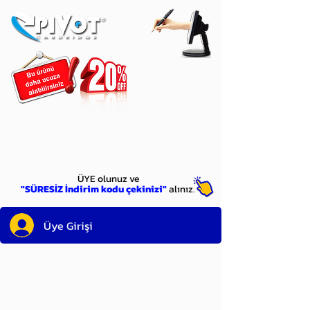
ÜYE
olun
ÜYE olunuz ve
"SÜRESİZ İndirim kodu çekinizi"
alınız.
Üye Girişi
Sayın üyemiz,
satın alacağınız ürünü
bulduysanız, sepete eklelemeden önce;
ürün reminin sağ üst köşesinde