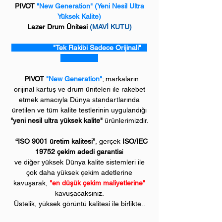
PIVOT
"New Generation"
(Yeni Nesil Ultra
Yüksek Kalite)
Lazer Drum Ünitesi
(MAVİ KUTU)
"Tek Rakibi Sadece Orijinali"
PIVOT
"New Generation"
; markaların
orijinal kartuş ve drum üniteleri ile rakebet
etmek amacıyla Dünya standartlarında
üretilen ve tüm kalite testlerinin uygulandığı
"yeni nesil ultra yüksek kalite"
ürünlerimizdir.
“ISO 9001 üretim kalitesi”
, gerçek
ISO/IEC
19752 çekim adedi garantis
i
ve diğer yüksek Dünya kalite sistemleri ile
çok daha yüksek çekim adetlerine
kavuşarak,
"en düşük çekim maliyetlerine"
kavuşacaksınız.
Üstelik, yüksek görüntü kalitesi ile birlikte..