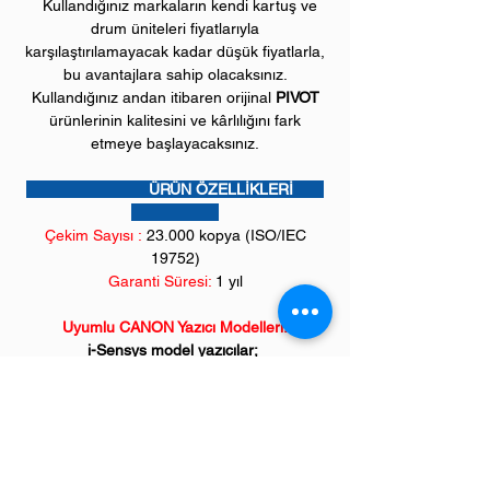
Kullandığınız markaların kendi kartuş ve
drum üniteleri fiyatlarıyla
karşılaştırılamayacak kadar düşük fiyatlarla,
bu avantajlara sahip olacaksınız.
Kullandığınız andan itibaren orijinal
PIVOT
ürünlerinin kalitesini ve kârlılığını fark
etmeye başlayacaksınız.
ÜRÜN ÖZELLİKLERİ
Çekim Sayısı :
23
.000 kopya (ISO/IEC
19752)
Garanti Süresi:
1 yıl
Uyumlu CANON Yazıcı Modelleri:
i-Sensys model yazıcılar;
LBP162 serisi,
Çok fonksiyonlu yazıcılar;
MF264, MF267, MF269 serileri
Saygıdeğer müşterilerimiz,