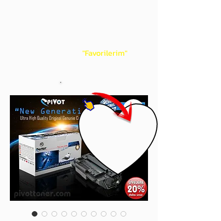
gördüğünüz 'kalp' işaretini tıklayınız.
Böylece,
bir sonraki
alışverişlerinizde
ürünü aramanıza gerek kalmadan,
üye adınızı yanında gördüğünüz 'ok' ile
açılan menünüzden
"Favorilerim"
sayfasında aldığınız bütün
ürünlerinize ulaşabileceksiniz.