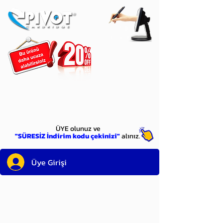
ÜYE
olun
ÜYE olunuz ve
"SÜRESİZ İndirim kodu çekinizi"
alınız.
Üye Girişi
Sayın üyemiz,
satın alacağınız ürünü
bulduysanız, sepete eklelemeden önce;
ürün reminin sağ üst köşesinde