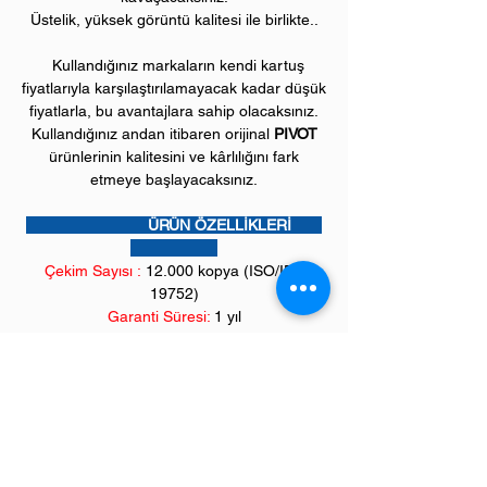
Üstelik, yüksek görüntü kalitesi ile birlikte..
Kullandığınız markaların kendi kartuş
fiyatlarıyla karşılaştırılamayacak kadar düşük
fiyatlarla, bu avantajlara sahip olacaksınız.
Kullandığınız andan itibaren orijinal
PIVOT
ürünlerinin kalitesini ve kârlılığını fark
etmeye başlayacaksınız.
ÜRÜN ÖZELLİKLERİ
Çekim Sayısı :
12
.000 kopya (ISO/IEC
19752)
Garanti Süresi:
1 yıl
Uyumlu CANON Yazıcı Modelleri:
i-Sensys model yazıcılar;
LBP3460 serisi
Saygıdeğer müşterilerimiz,
**
İncelediğiniz ürünümüz "orjinal karşılığı