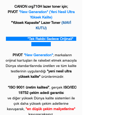
CANON crg710H lazer toner için;
PIVOT
"New Generation"
(Yeni Nesil Ultra
Yüksek Kalite)
"Yüksek Kapasite" Lazer Toner
(MAVİ
KUTU)
"Tek Rakibi Sadece Orijinali"
PIVOT
"New Generation"
; markaların
orijinal kartuşları ile rakebet etmek amacıyla
Dünya standartlarında üretilen ve tüm kalite
testlerinin uygulandığı
"yeni nesil ultra
yüksek kalite"
ürünlerimizdir.
“ISO 9001 üretim kalitesi”
, gerçek
ISO/IEC
19752 çekim adedi garantis
i
ve diğer yüksek Dünya kalite sistemleri ile
çok daha yüksek çekim adetlerine
kavuşarak,
"en düşük çekim maliyetlerine"
kavuşacaksınız.