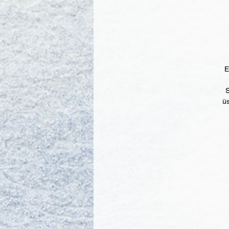
Eğ
S
üs