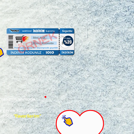
ğmesinin yanında
za gerek kalmadan,
ünüzden
"Favorilerim"
iniz.