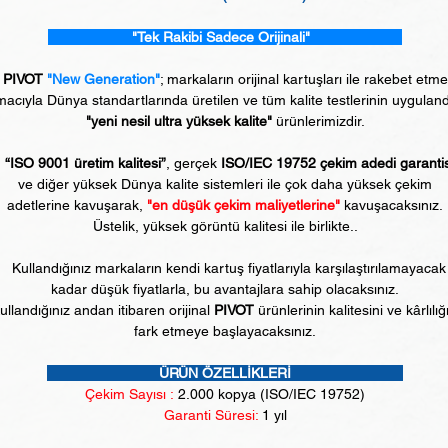
"Tek Rakibi Sadece Orijinali"
PIVOT
"New Generation"
; markaların orijinal kartuşları ile rakebet etm
acıyla Dünya standartlarında üretilen ve tüm kalite testlerinin uyguland
"yeni nesil ultra yüksek kalite"
ürünlerimizdir.
“ISO 9001 üretim kalitesi”
, gerçek
ISO/IEC 19752 çekim adedi garanti
ve diğer yüksek Dünya kalite sistemleri ile çok daha yüksek çekim
adetlerine kavuşarak,
"en düşük çekim maliyetlerine"
kavuşacaksınız.
Üstelik, yüksek görüntü kalitesi ile birlikte..
Kullandığınız markaların kendi kartuş fiyatlarıyla karşılaştırılamayacak
kadar düşük fiyatlarla, bu avantajlara sahip olacaksınız.
ullandığınız andan itibaren orijinal
PIVOT
ürünlerinin kalitesini ve kârlılığ
fark etmeye başlayacaksınız.
ÜRÜN ÖZELLİKLERİ
Çekim Sayısı :
2
.000 kopya (ISO/IEC 19752)
Garanti Süresi:
1 yıl