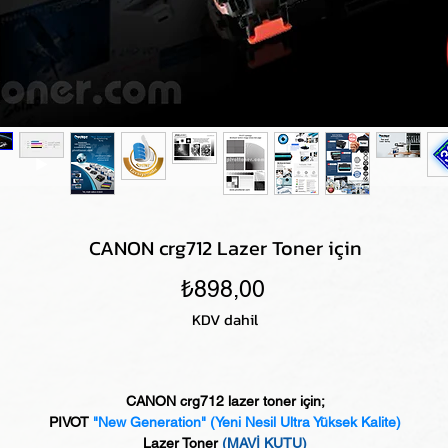
CANON crg712 Lazer Toner için
Fiyat
₺898,00
KDV dahil
CANON crg712 lazer toner için;
PIVOT
"New Generation"
(Yeni Nesil Ultra Yüksek Kalite)
Lazer Toner
(MAVİ KUTU)