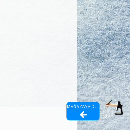
MAĞAZAYA DÖN
ÜYE
olun