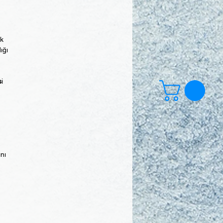
ek
ığı
s
i
ını