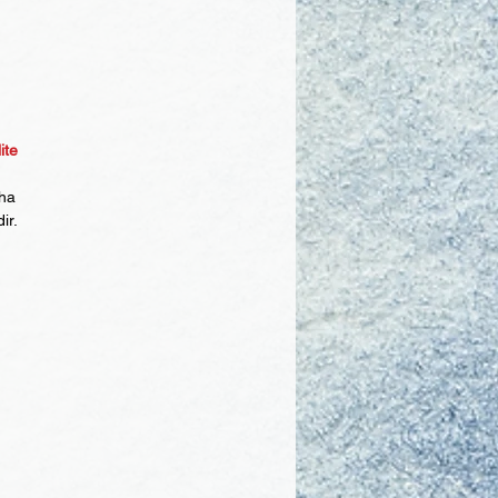
ite
aha
ir.