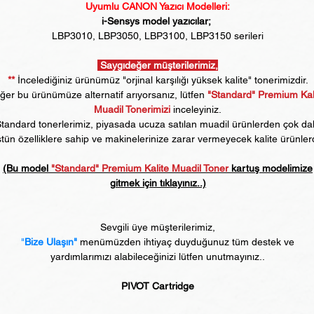
Uyumlu CANON Yazıcı Modelleri:
i-Sensys model yazıcılar;
LBP3010, LBP3050, LBP3100, LBP3150 serileri
Saygıdeğer müşterilerimiz,
**
İncelediğiniz ürünümüz "orjinal karşılığı yüksek kalite" tonerimizdir.
er bu ürünümüze alternatif arıyorsanız, lütfen
"Standard" Premium Kal
Muadil Tonerimizi
inceleyiniz.
tandard tonerlerimiz, piyasada ucuza satılan muadil ürünlerden çok d
tün özelliklere sahip ve makinelerinize zarar vermeyecek kalite ürünlerd
(Bu model
"Standard" Premium Kalite Muadil Toner
kartuş modelimize
gitmek için tıklayınız..)
Sevgili üye müşterilerimiz,
"
Bize Ulaşın"
menümüzden ihtiyaç duyduğunuz tüm destek ve
yardımlarımızı alabileceğinizi lütfen unutmayınız..
PIVOT Cartridge