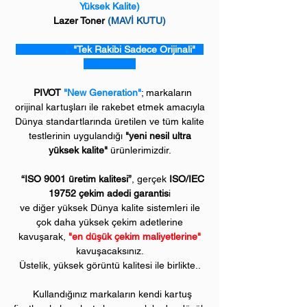
Yüksek Kalite)
Lazer Toner
(MAVİ KUTU)
"Tek Rakibi Sadece Orijinali"
PIVOT
"New Generation"
; markaların
orijinal kartuşları ile rakebet etmek amacıyla
Dünya standartlarında üretilen ve tüm kalite
testlerinin uygulandığı
"yeni nesil ultra
yüksek kalite"
ürünlerimizdir.
“ISO 9001 üretim kalitesi”
, gerçek
ISO/IEC
19752 çekim adedi garantis
i
ve diğer yüksek Dünya kalite sistemleri ile
çok daha yüksek çekim adetlerine
kavuşarak,
"en düşük çekim maliyetlerine"
kavuşacaksınız.
Üstelik, yüksek görüntü kalitesi ile birlikte..
Kullandığınız markaların kendi kartuş