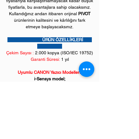
fiyatlarıyla karşılaştırılamayacak kadar düşük
fiyatlarla, bu avantajlara sahip olacaksınız.
Kullandığınız andan itibaren orijinal
PIVOT
ürünlerinin kalitesini ve kârlılığını fark
etmeye başlayacaksınız.
ÜRÜN ÖZELLİKLERİ
Çekim Sayısı :
2
.000 kopya (ISO/IEC 19752)
Garanti Süresi:
1 yıl
Uyumlu CANON Yazıcı Modelleri:
i-Sensys model;
LBP6000, LBP6020, LBP6030 serileri,
Çok fonksiyonlu yazıcılar;
MF3010 serisi
Saygıdeğer müşterilerimiz,
**
İncelediğiniz ürünümüz "orjinal karşılığı
yüksek kalite" tonerimizdir.
Eğer bu ürünümüze alternatif arıyorsanız,
lütfen
"Standard" Premium Kalite Muadil