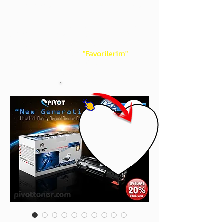
gördüğünüz 'kalp' işaretini tıklayınız.
Böylece,
bir sonraki
alışverişlerinizde
ürünü aramanıza gerek kalmadan,
üye adınızı yanında gördüğünüz 'ok' ile
açılan menünüzden
"Favorilerim"
sayfasında aldığınız bütün
ürünlerinize ulaşabileceksiniz.