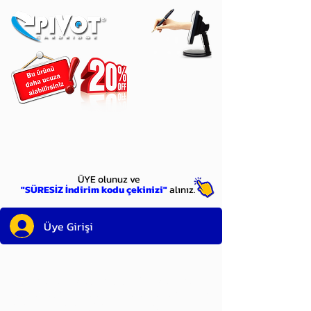
ÜYE
olun
ÜYE olunuz ve
"SÜRESİZ İndirim kodu çekinizi"
alınız.
Üye Girişi
Sayın üyemiz,
satın alacağınız ürünü
bulduysanız, sepete eklelemeden önce;
ürün reminin sağ üst köşesinde