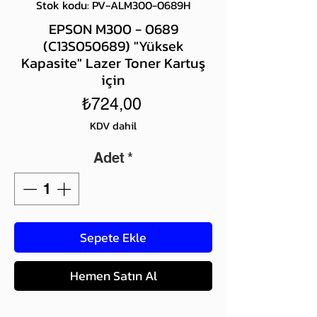
Stok kodu: PV-ALM300-0689H
EPSON M300 - 0689
(C13S050689) "Yüksek
Kapasite" Lazer Toner Kartuş
için
Fiyat
₺724,00
KDV dahil
Adet
*
Sepete Ekle
Hemen Satın Al