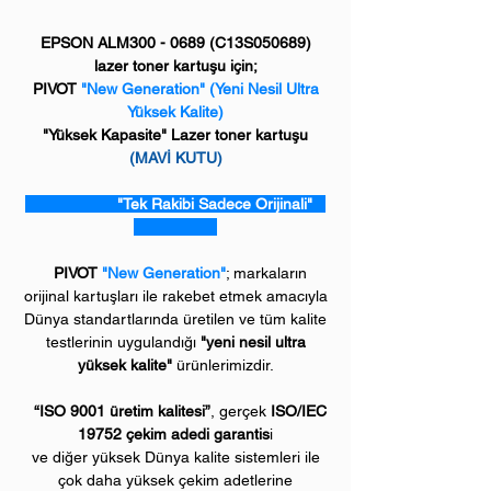
EPSON ALM300 - 0689 (C13S050689)
lazer toner kartuşu için;
PIVOT
"New Generation"
(Yeni Nesil Ultra
Yüksek Kalite)
"Yüksek Kapasite" Lazer toner kartuşu
(MAVİ KUTU)
"Tek Rakibi Sadece Orijinali"
PIVOT
"New Generation"
; markaların
orijinal kartuşları ile rakebet etmek amacıyla
Dünya standartlarında üretilen ve tüm kalite
testlerinin uygulandığı
"yeni nesil ultra
yüksek kalite"
ürünlerimizdir.
“ISO 9001 üretim kalitesi”
, gerçek
ISO/IEC
19752 çekim adedi garantis
i
ve diğer yüksek Dünya kalite sistemleri ile
çok daha yüksek çekim adetlerine