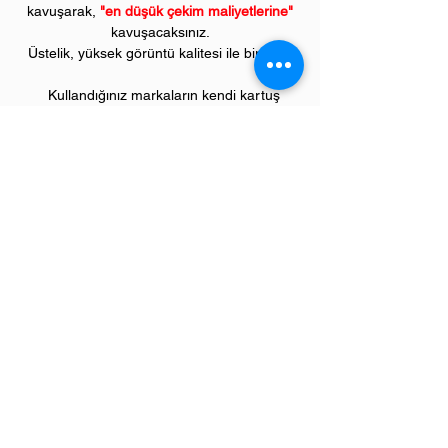
kavuşarak,
"en düşük çekim maliyetlerine"
kavuşacaksınız.
Üstelik, yüksek görüntü kalitesi ile birlikte..
Kullandığınız markaların kendi kartuş
fiyatlarıyla karşılaştırılamayacak kadar düşük
fiyatlarla, bu avantajlara sahip olacaksınız.
Kullandığınız andan itibaren orijinal
PIVOT
ürünlerinin kalitesini ve kârlılığını fark
etmeye başlayacaksınız.
ÜRÜN ÖZELLİKLERİ
Çekim Sayısı :
10
.000 kopya (ISO/IEC
19752)
Garanti Süresi:
1 yıl
Uyumlu EPSON Yazıcı Modelleri:
WorkForce model;
AL-M300 serisi