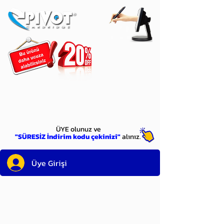
ÜYE
olun
ÜYE olunuz ve
"SÜRESİZ İndirim kodu çekinizi"
alınız.
Üye Girişi
Sayın üyemiz,
satın alacağınız ürünü
bulduysanız, sepete eklelemeden önce;
ürün reminin sağ üst köşesinde