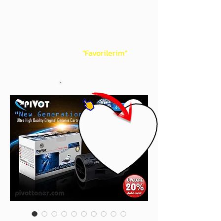
gördüğünüz 'kalp' işaretini tıklayınız.
Böylece,
bir sonraki
alışverişlerinizde
ürünü aramanıza gerek kalmadan,
üye adınızı yanında gördüğünüz 'ok' ile
açılan menünüzden
"Favorilerim"
sayfasında aldığınız bütün
ürünlerinize ulaşabileceksiniz.