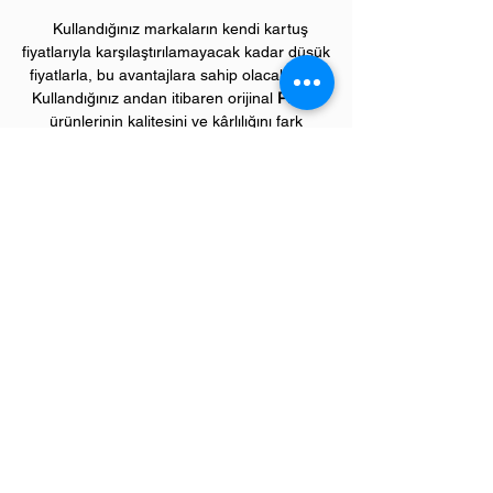
Kullandığınız markaların kendi kartuş
fiyatlarıyla karşılaştırılamayacak kadar düşük
fiyatlarla, bu avantajlara sahip olacaksınız.
Kullandığınız andan itibaren orijinal
PIVOT
ürünlerinin kalitesini ve kârlılığını fark
etmeye başlayacaksınız.
ÜRÜN ÖZELLİKLERİ
Çekim Sayısı :
2
.800 kopya (ISO/IEC 19752)
Garanti Süresi:
1 yıl
Uyumlu HP Renkli Yazıcı Modelleri:
Color LaserJet "M" model renkli yazıcılar;
CM2320 serisi
Color LaserJet "P" model renkli yazıcılar;
CP2025 serisi
Sevgili üye müşterilerimiz,