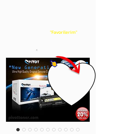
gördüğünüz 'kalp' işaretini tıklayınız.
Böylece,
bir sonraki
alışverişlerinizde
ürünü aramanıza gerek kalmadan,
üye adınızı yanında gördüğünüz 'ok' ile
açılan menünüzden
"Favorilerim"
sayfasında aldığınız bütün
ürünlerinize ulaşabileceksiniz.