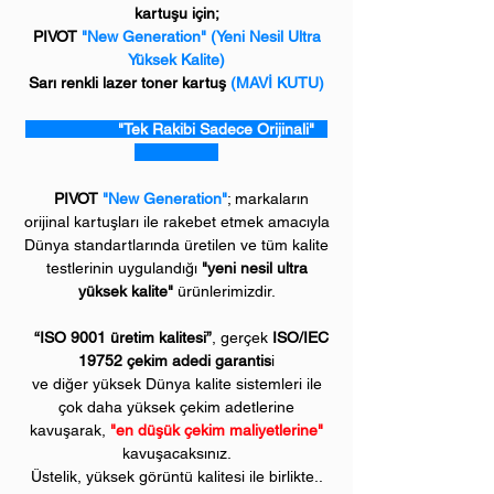
kartuşu için;
PIVOT
"New Generation" (Yeni Nesil Ultra
Yüksek Kalite)
Sarı renkli lazer toner kartuş
(MAVİ KUTU)
"Tek Rakibi Sadece Orijinali"
PIVOT
"New Generation"
; markaların
orijinal kartuşları ile rakebet etmek amacıyla
Dünya standartlarında üretilen ve tüm kalite
testlerinin uygulandığı
"yeni nesil ultra
yüksek kalite"
ürünlerimizdir.
“ISO 9001 üretim kalitesi”
, gerçek
ISO/IEC
19752 çekim adedi garantis
i
ve diğer yüksek Dünya kalite sistemleri ile
çok daha yüksek çekim adetlerine
kavuşarak,
"en düşük çekim maliyetlerine"
kavuşacaksınız.
Üstelik, yüksek görüntü kalitesi ile birlikte..