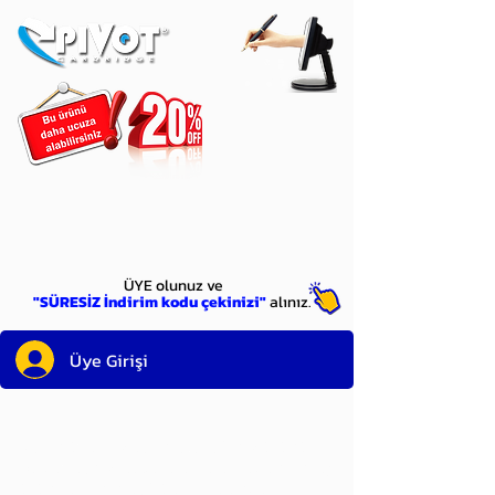
ÜYE
olun
ÜYE olunuz ve
"SÜRESİZ İndirim kodu çekinizi"
alınız.
Üye Girişi
Sayın üyemiz,
satın alacağınız ürünü
bulduysanız, sepete eklelemeden önce;
ürün reminin sağ üst köşesinde