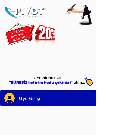
ÜYE
olun
ÜYE olunuz ve
"SÜRESİZ İndirim kodu çekinizi"
alınız.
Üye Girişi
Sayın üyemiz,
satın alacağınız ürünü
bulduysanız, sepete eklelemeden önce;
ürün reminin sağ üst köşesinde