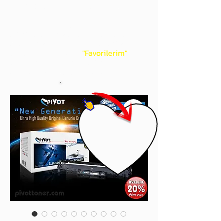
gördüğünüz 'kalp' işaretini tıklayınız.
Böylece,
bir sonraki
alışverişlerinizde
ürünü aramanıza gerek kalmadan,
üye adınızı yanında gördüğünüz 'ok' ile
açılan menünüzden
"Favorilerim"
sayfasında aldığınız bütün
ürünlerinize ulaşabileceksiniz.