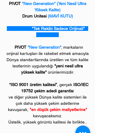
PIVOT
"New Generation"
(Yeni Nesil Ultra
Yüksek Kalite)
Drum Unitesi
(MAVİ KUTU)
"Tek Rakibi Sadece Orijinali"
PIVOT
"New Generation"
; markaların
orijinal kartuşları ile rakebet etmek amacıyla
Dünya standartlarında üretilen ve tüm kalite
testlerinin uygulandığı
"yeni nesil ultra
yüksek kalite"
ürünlerimizdir.
“ISO 9001 üretim kalitesi”
, gerçek
ISO/IEC
19752 çekim adedi garantis
i
ve diğer yüksek Dünya kalite sistemleri ile
çok daha yüksek çekim adetlerine
kavuşarak,
"en düşük çekim maliyetlerine"
kavuşacaksınız.
Üstelik, yüksek görüntü kalitesi ile birlikte..