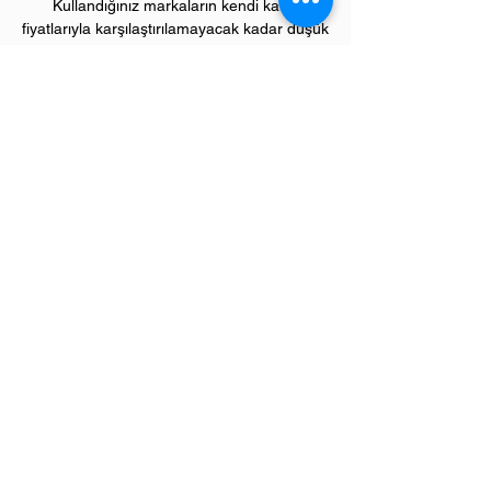
Kullandığınız markaların kendi kartuş
fiyatlarıyla karşılaştırılamayacak kadar düşük
fiyatlarla, bu avantajlara sahip olacaksınız.
Kullandığınız andan itibaren orijinal
PIVOT
ürünlerinin kalitesini ve kârlılığını fark
etmeye başlayacaksınız.
ÜRÜN ÖZELLİKLERİ
Çekim Sayısı :
23
.000 kopya (ISO/IEC
19752)
Garanti Süresi:
1 yıl
Uyumlu HP Yazıcı Modelleri:
LaserJet Ultra "M" model lazer yazıcılar;
M203, M206, M227, M230 serileri
Sevgili üye müşterilerimiz,
"
Bize Ulaşın"
menümüzden ihtiyaç
duyduğunuz tüm destek ve yardımlarımızı
alabileceğinizi lütfen unutmayınız..