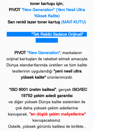
toner kartuşu için;
PIVOT
"New Generation" (Yeni Nesil Ultra
Yüksek Kalite)
Sarı renkli lazer toner kartuş
(MAVİ KUTU)
"Tek Rakibi Sadece Orijinali"
PIVOT
"New Generation"
; markaların
orijinal kartuşları ile rakebet etmek amacıyla
Dünya standartlarında üretilen ve tüm kalite
testlerinin uygulandığı
"yeni nesil ultra
yüksek kalite"
ürünlerimizdir.
“ISO 9001 üretim kalitesi”
, gerçek
ISO/IEC
19752 çekim adedi garantis
i
ve diğer yüksek Dünya kalite sistemleri ile
çok daha yüksek çekim adetlerine
kavuşarak,
"en düşük çekim maliyetlerine"
kavuşacaksınız.
Üstelik, yüksek görüntü kalitesi ile birlikte..