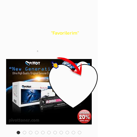
gördüğünüz 'kalp' işaretini tıklayınız.
Böylece,
bir sonraki
alışverişlerinizde
ürünü aramanıza gerek kalmadan,
üye adınızı yanında gördüğünüz 'ok' ile
açılan menünüzden
"Favorilerim"
sayfasında aldığınız bütün
ürünlerinize ulaşabileceksiniz.