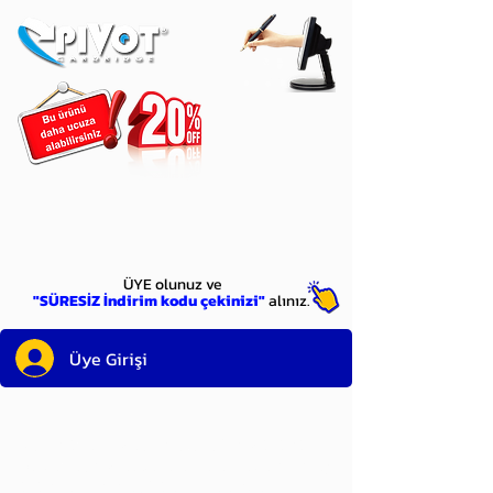
ÜYE
olun
ÜYE olunuz ve
"SÜRESİZ İndirim kodu çekinizi"
alınız.
Üye Girişi
Sayın üyemiz,
satın alacağınız ürünü
bulduysanız, sepete eklelemeden önce;
ürün reminin sağ üst köşesinde