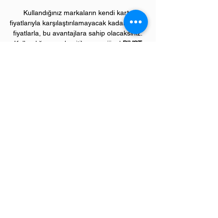
Kullandığınız markaların kendi kartuş
fiyatlarıyla karşılaştırılamayacak kadar düşük
fiyatlarla, bu avantajlara sahip olacaksınız.
Kullandığınız andan itibaren orijinal
PIVOT
ürünlerinin kalitesini ve kârlılığını fark
etmeye başlayacaksınız.
ÜRÜN ÖZELLİKLERİ
Çekim Sayısı :
2
.800 kopya (ISO/IEC 19752)
Garanti Süresi:
1 yıl
Uyumlu HP Renkli Yazıcı Modelleri:
Color LaserJet Pro "M" model renkli
yazıcılar;
M476 serisi
Sevgili üye müşterilerimiz,
"
Bize Ulaşın"
menümüzden ihtiyaç duyduğunuz tüm