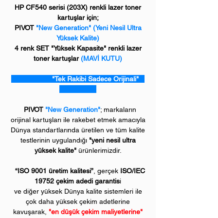
HP CF540 serisi (203X) renkli lazer toner
kartuşlar için;
PIVOT
"New Generation" (Yeni Nesil Ultra
Yüksek Kalite)
4 renk SET "Yüksek Kapasite" renkli lazer
toner kartuşlar
(MAVİ KUTU)
"Tek Rakibi Sadece Orijinali"
PIVOT
"New Generation"
; markaların
orijinal kartuşları ile rakebet etmek amacıyla
Dünya standartlarında üretilen ve tüm kalite
testlerinin uygulandığı
"yeni nesil ultra
yüksek kalite"
ürünlerimizdir.
“ISO 9001 üretim kalitesi”
, gerçek
ISO/IEC
19752 çekim adedi garantis
i
ve diğer yüksek Dünya kalite sistemleri ile
çok daha yüksek çekim adetlerine
kavuşarak,
"en düşük çekim maliyetlerine"