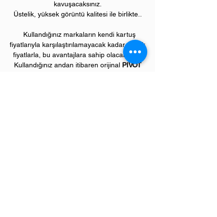
kavuşacaksınız.
Üstelik, yüksek görüntü kalitesi ile birlikte..
Kullandığınız markaların kendi kartuş
fiyatlarıyla karşılaştırılamayacak kadar düşük
fiyatlarla, bu avantajlara sahip olacaksınız.
Kullandığınız andan itibaren orijinal
PIVOT
ürünlerinin kalitesini ve kârlılığını fark
etmeye başlayacaksınız.
ÜRÜN ÖZELLİKLERİ
Çekim Sayısı :
Siyah 3
.200 kopya,
renklerin her biri 2.500 kopya (ISO/IEC
19752)
Garanti Süresi:
1 yıl
Uyumlu HP Renkli Yazıcı Modelleri:
Color LaserJet Pro "M" model renkli
yazıcılar;