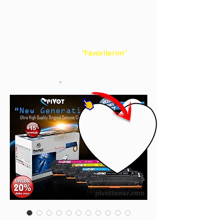
gördüğünüz 'kalp' işaretini tıklayınız.
Böylece,
bir sonraki
alışverişlerinizde
ürünü aramanıza gerek kalmadan,
üye adınızı yanında gördüğünüz 'ok' ile
açılan menünüzden
"Favorilerim"
sayfasında aldığınız bütün
ürünlerinize ulaşabileceksiniz.