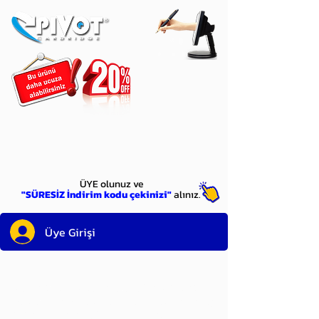
ÜYE
olun
ÜYE olunuz ve
"SÜRESİZ İndirim kodu çekinizi"
alınız.
Üye Girişi
Sayın üyemiz,
satın alacağınız ürünü
bulduysanız, sepete eklelemeden önce;
ürün reminin sağ üst köşesinde