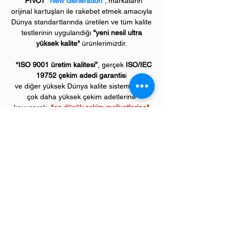
PIVOT
"New Generation"
; markaların
orijinal kartuşları ile rakebet etmek amacıyla
Dünya standartlarında üretilen ve tüm kalite
testlerinin uygulandığı
"yeni nesil ultra
yüksek kalite"
ürünlerimizdir.
“ISO 9001 üretim kalitesi”
, gerçek
ISO/IEC
19752 çekim adedi garantis
i
ve diğer yüksek Dünya kalite sistemleri ile
çok daha yüksek çekim adetlerine
kavuşarak,
"en düşük çekim maliyetlerine"
kavuşacaksınız.
Üstelik, yüksek görüntü kalitesi ile birlikte..
Kullandığınız markaların kendi kartuş
fiyatlarıyla karşılaştırılamayacak kadar düşük
fiyatlarla, bu avantajlara sahip olacaksınız.
Kullandığınız andan itibaren orijinal
PIVOT
ürünlerinin kalitesini ve kârlılığını fark
etmeye başlayacaksınız.
ÜRÜN ÖZELLİKLERİ