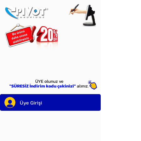
ÜYE
olun
ÜYE olunuz ve
"SÜRESİZ İndirim kodu çekinizi"
alınız.
Üye Girişi
Sayın üyemiz,
satın alacağınız ürünü
bulduysanız, sepete eklelemeden önce;
ürün reminin sağ üst köşesinde