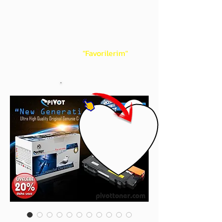
gördüğünüz 'kalp' işaretini tıklayınız.
Böylece,
bir sonraki
alışverişlerinizde
ürünü aramanıza gerek kalmadan,
üye adınızı yanında gördüğünüz 'ok' ile
açılan menünüzden
"Favorilerim"
sayfasında aldığınız bütün
ürünlerinize ulaşabileceksiniz.