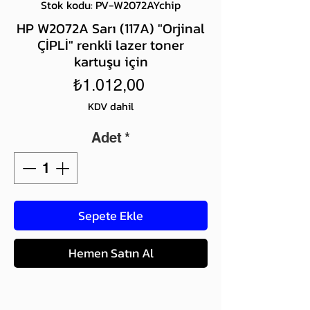
Stok kodu: PV-W2072AYchip
HP W2072A Sarı (117A) "Orjinal
ÇİPLİ" renkli lazer toner
kartuşu için
Fiyat
₺1.012,00
KDV dahil
Adet
*
Sepete Ekle
Hemen Satın Al