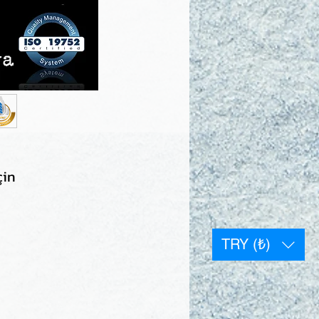
çin
TRY (₺)