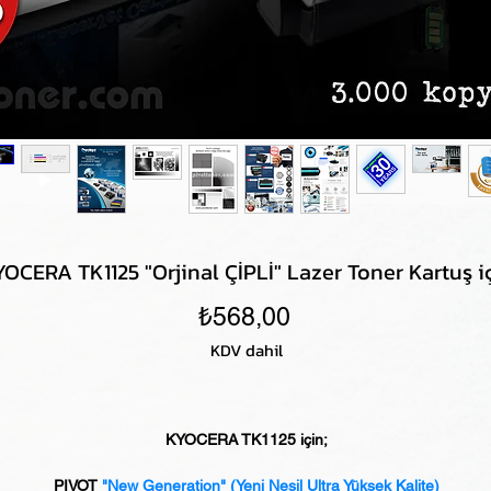
OCERA TK1125 "Orjinal ÇİPLİ" Lazer Toner Kartuş i
Fiyat
₺568,00
KDV dahil
KYOCERA TK1125 için;
PIVOT
"New Generation"
(Yeni Nesil Ultra Yüksek Kalite)