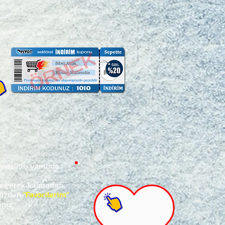
ğmesinin yanında
za gerek kalmadan,
ünüzden
"Favorilerim"
iniz.