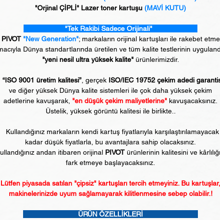
"Orjinal ÇİPLİ" Lazer toner kartuşu
(MAVİ KUTU)
"Tek Rakibi Sadece Orijinali"
PIVOT
"New Generation"
; markaların orijinal kartuşları ile rakebet etm
acıyla Dünya standartlarında üretilen ve tüm kalite testlerinin uyguland
"yeni nesil ultra yüksek kalite"
ürünlerimizdir.
“ISO 9001 üretim kalitesi”
, gerçek
ISO/IEC 19752 çekim adedi garanti
ve diğer yüksek Dünya kalite sistemleri ile çok daha yüksek çekim
adetlerine kavuşarak,
"en düşük çekim maliyetlerine"
kavuşacaksınız.
Üstelik, yüksek görüntü kalitesi ile birlikte..
Kullandığınız markaların kendi kartuş fiyatlarıyla karşılaştırılamayacak
kadar düşük fiyatlarla, bu avantajlara sahip olacaksınız.
ullandığınız andan itibaren orijinal
PIVOT
ürünlerinin kalitesini ve kârlılığ
fark etmeye başlayacaksınız.
Lütfen piyasada satılan "çipsiz" kartuşları tercih etmeyiniz. Bu kartuşlar
makinelerinizde uyum sağlamayarak kilitlenmesine sebep olabilir.!
ÜRÜN ÖZELLİKLERİ