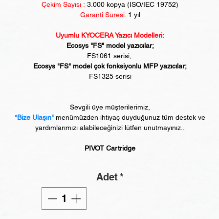
Çekim Sayısı :
3
.000 kopya (ISO/IEC 19752)
Garanti Süresi:
1 yıl
Uyumlu KYOCERA Yazıcı Modelleri:
Ecosys "FS" model yazıcılar;
FS1061 serisi,
Ecosys "FS" model çok fonksiyonlu MFP yazıcılar;
FS1325 serisi
Sevgili üye müşterilerimiz,
"
Bize Ulaşın"
menümüzden ihtiyaç duyduğunuz tüm destek ve
yardımlarımızı alabileceğinizi lütfen unutmayınız..
PIVOT Cartridge
Adet
*