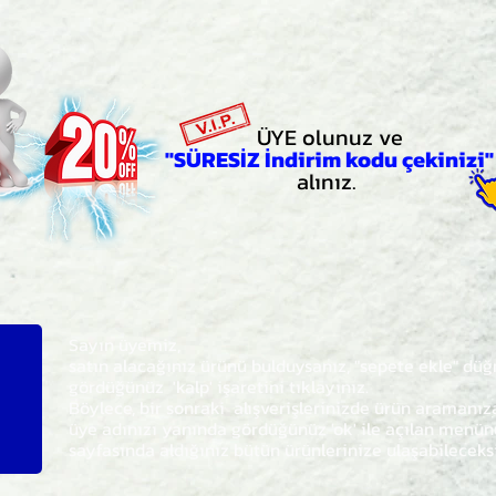
ÜYE olunuz ve
"SÜRESİZ İndirim kodu çekinizi"
alınız.
Sayın üyemiz,
satın alacağınız ürünü bulduysanız, "sepete ekle" dü
gördüğünüz 'kalp' işaretini tıklayınız.
Böylece,
bir sonraki
alışverişlerinizde ürün aramanı
üye adınızı yanında gördüğünüz 'ok' ile açılan men
sayfasında aldığınız bütün ürünlerinize ulaşabileceks