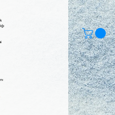
ek
ığı
s
i
ını
,