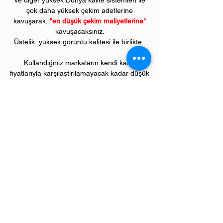
ve diğer yüksek Dünya kalite sistemleri ile
çok daha yüksek çekim adetlerine
kavuşarak,
"en düşük çekim maliyetlerine"
kavuşacaksınız.
Üstelik, yüksek görüntü kalitesi ile birlikte..
Kullandığınız markaların kendi kartuş
fiyatlarıyla karşılaştırılamayacak kadar düşük
fiyatlarla, bu avantajlara sahip olacaksınız.
Kullandığınız andan itibaren orijinal
PIVOT
ürünlerinin kalitesini ve kârlılığını fark
etmeye başlayacaksınız.
ÜRÜN ÖZELLİKLERİ
Çekim Sayısı :
3
.000 kopya (ISO/IEC 19752)
Garanti Süresi:
1 yıl
Uyumlu LEXMARK Renkli Yazıcı Modelleri:
"CS" model renkli yazıcılar;
CS310 serisi