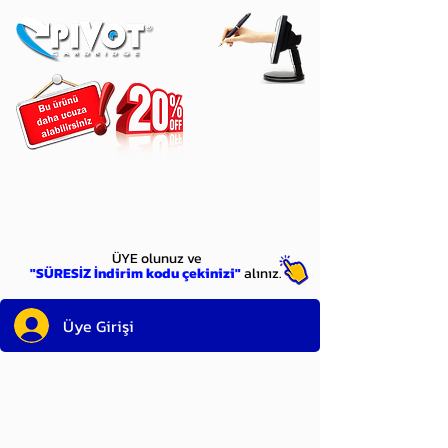
ÜYE
olun
ÜYE olunuz ve
"SÜRESİZ İndirim kodu çekinizi"
alınız.
Üye Girişi
Sayın üyemiz,
satın alacağınız ürünü
bulduysanız, sepete eklelemeden önce;
ürün reminin sağ üst köşesinde