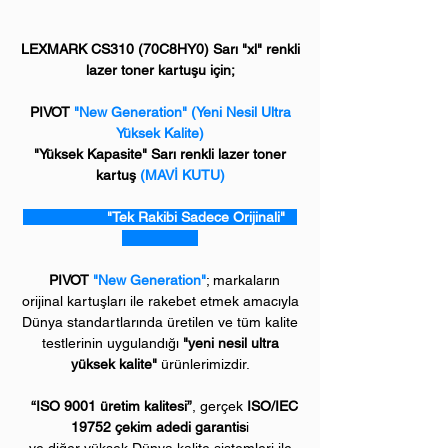
LEXMARK CS310 (70C8HY0) Sarı "xl" renkli
lazer toner kartuşu için;
PIVOT
"New Generation" (Yeni Nesil Ultra
Yüksek Kalite)
"Yüksek Kapasite" Sarı renkli lazer toner
kartuş
(MAVİ KUTU)
"Tek Rakibi Sadece Orijinali"
PIVOT
"New Generation"
; markaların
orijinal kartuşları ile rakebet etmek amacıyla
Dünya standartlarında üretilen ve tüm kalite
testlerinin uygulandığı
"yeni nesil ultra
yüksek kalite"
ürünlerimizdir.
“ISO 9001 üretim kalitesi”
, gerçek
ISO/IEC
19752 çekim adedi garantis
i