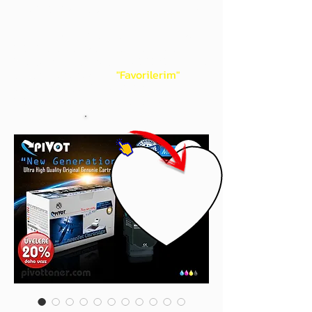
gördüğünüz 'kalp' işaretini tıklayınız.
Böylece,
bir sonraki
alışverişlerinizde
ürünü aramanıza gerek kalmadan,
üye adınızı yanında gördüğünüz 'ok' ile
açılan menünüzden
"Favorilerim"
sayfasında aldığınız bütün
ürünlerinize ulaşabileceksiniz.