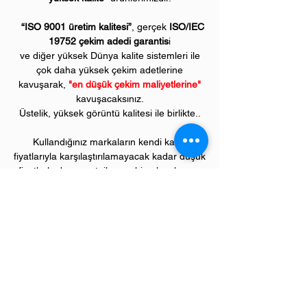
“ISO 9001 üretim kalitesi”
, gerçek
ISO/IEC
19752 çekim adedi garantis
i
ve diğer yüksek Dünya kalite sistemleri ile
çok daha yüksek çekim adetlerine
kavuşarak,
"en düşük çekim maliyetlerine"
kavuşacaksınız.
Üstelik, yüksek görüntü kalitesi ile birlikte..
Kullandığınız markaların kendi kartuş
fiyatlarıyla karşılaştırılamayacak kadar düşük
fiyatlarla, bu avantajlara sahip olacaksınız.
Kullandığınız andan itibaren orijinal
PIVOT
ürünlerinin kalitesini ve kârlılığını fark
etmeye başlayacaksınız.
ÜRÜN ÖZELLİKLERİ
Çekim Sayısı :
Siyah 2
.500 kopya, renklerin
her biri 2.000 kopya