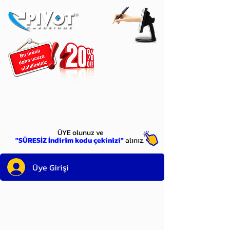
ÜYE
olun
ÜYE olunuz ve
"SÜRESİZ İndirim kodu çekinizi"
alınız.
Üye Girişi
Sayın üyemiz,
satın alacağınız ürünü
bulduysanız, sepete eklelemeden önce;
ürün reminin sağ üst köşesinde