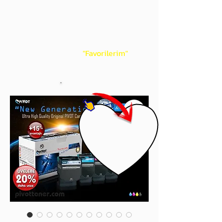
gördüğünüz 'kalp' işaretini tıklayınız.
Böylece,
bir sonraki
alışverişlerinizde
ürünü aramanıza gerek kalmadan,
üye adınızı yanında gördüğünüz 'ok' ile
açılan menünüzden
"Favorilerim"
sayfasında aldığınız bütün
ürünlerinize ulaşabileceksiniz.