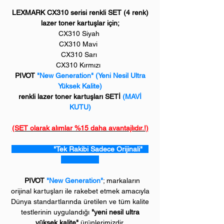
LEXMARK CX310 serisi renkli SET (4 renk)
lazer toner kartuşlar için;
CX310 Siyah
CX310 Mavi
CX310 Sarı
CX310 Kırmızı
PIVOT
"New Generation" (Yeni Nesil Ultra
Yüksek Kalite)
renkli lazer toner kartuşları SETİ
(MAVİ
KUTU)
(SET olarak alımlar %15 daha avantajlıdır.!)
"Tek Rakibi Sadece Orijinali"
PIVOT
"New Generation"
; markaların
orijinal kartuşları ile rakebet etmek amacıyla
Dünya standartlarında üretilen ve tüm kalite
testlerinin uygulandığı
"yeni nesil ultra
yüksek kalite"
ürünlerimizdir.