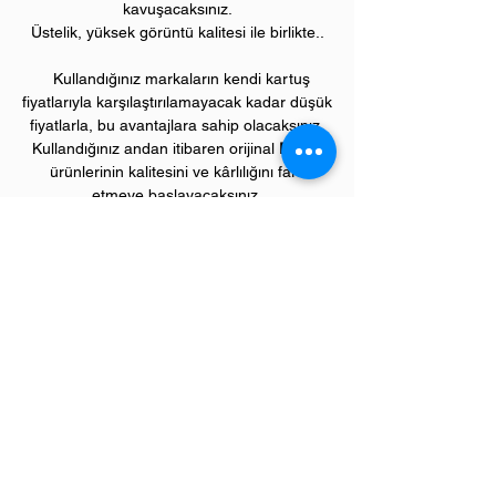
kavuşacaksınız.
Üstelik, yüksek görüntü kalitesi ile birlikte..
Kullandığınız markaların kendi kartuş
fiyatlarıyla karşılaştırılamayacak kadar düşük
fiyatlarla, bu avantajlara sahip olacaksınız.
Kullandığınız andan itibaren orijinal
PIVOT
ürünlerinin kalitesini ve kârlılığını fark
etmeye başlayacaksınız.
ÜRÜN ÖZELLİKLERİ
Çekim Sayısı :
1.0
00 kopya (ISO/IEC 19752)
Garanti Süresi:
1 yıl
Uyumlu XEROX Renkli Yazıcı Modelleri:
Phaser model renkli lazer yazıcılar;
6000, 6010 serileri,
WorkCentre model çok fonksiyonlu renkli