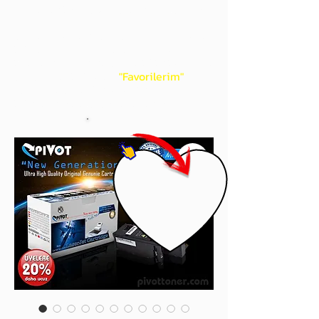
gördüğünüz 'kalp' işaretini tıklayınız.
Böylece,
bir sonraki
alışverişlerinizde
ürünü aramanıza gerek kalmadan,
üye adınızı yanında gördüğünüz 'ok' ile
açılan menünüzden
"Favorilerim"
sayfasında aldığınız bütün
ürünlerinize ulaşabileceksiniz.