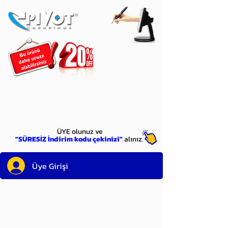
ÜYE
olun
ÜYE olunuz ve
"SÜRESİZ İndirim kodu çekinizi"
alınız.
Üye Girişi
Sayın üyemiz,
satın alacağınız ürünü
bulduysanız, sepete eklelemeden önce;
ürün reminin sağ üst köşesinde