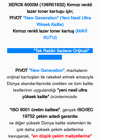
XEROX 6000M (106R01632) Kırmızı renkli
lazer toner kartuşu için;
PIVOT
"New Generation" (Yeni Nesil Ultra
Yüksek Kalite)
Kırmızı renkli lazer toner kartuş
(MAVİ
KUTU)
"Tek Rakibi Sadece Orijinali"
PIVOT
"New Generation"
; markaların
orijinal kartuşları ile rakebet etmek amacıyla
Dünya standartlarında üretilen ve tüm kalite
testlerinin uygulandığı
"yeni nesil ultra
yüksek kalite"
ürünlerimizdir.
“ISO 9001 üretim kalitesi”
, gerçek
ISO/IEC
19752 çekim adedi garantis
i
ve diğer yüksek Dünya kalite sistemleri ile
çok daha yüksek çekim adetlerine
kavuşarak,
"en düşük çekim maliyetlerine"