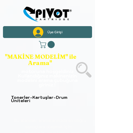
Üye Girişi
"MAKİNE MODELİM" ile
Arama"
motoruna hoşgeldiniz
Kullandığınız makinenizin
modelini arama çubuğuna
giriniz.!
Tonerler-Kartuşlar-Drum
Üniteleri
Bu alandaki aramalarınızda en doğru
sonuçlara
ulaşmak için;
makine modelinizi veya kartuş modelini