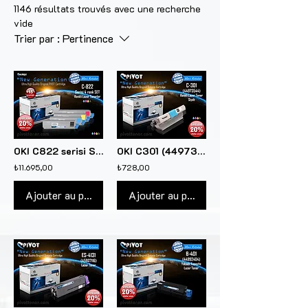
1146 résultats trouvés avec une recherche
vide
Trier par :
Pertinence
OKI C822 serisi SET (4 renk) lazer toner kartuşlar için
OKI C301 (44973544) Siyah renkli lazer toner kartuşu için
₺11.695,00
₺728,00
Ajouter au panier
Ajouter au panier