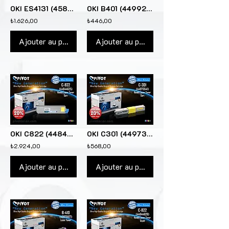
OKI ES4131 (45807116) Lazer Toner Kartuş için
OKI B401 (44992404) "Yüksek Kapasite" Lazer Toner Kartuş için
₺1.626,00
₺446,00
Ajouter au panier
Ajouter au panier
OKI C822 (44844625) Sarı renkli lazer toner kartuşu için
OKI C301 (44973541) Sarı renkli lazer toner kartuşu için
₺2.924,00
₺568,00
Ajouter au panier
Ajouter au panier