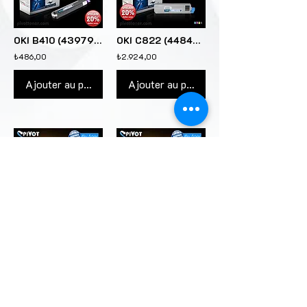
OKI B410 (43979107) Lazer Toner Kartuş için
OKI C822 (44844628) Siyah renkli lazer toner kartuşu için
₺486,00
₺2.924,00
Ajouter au panier
Ajouter au panier
OKI C532 (46490629) Sarı renkli lazer toner kartuşu için
OKI B431 (44574705) Lazer Toner Kartuş için
₺1.777,00
₺568,00
Ajouter au panier
Ajouter au panier