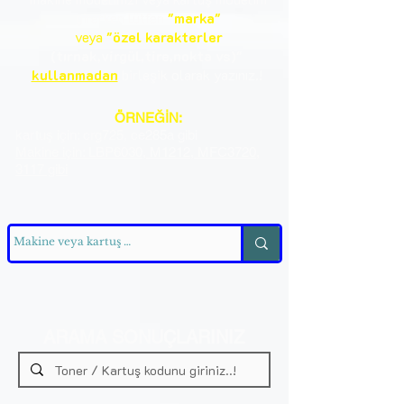
girerken lütfen
"marka"
ve
ya
"özel
karakterler
(tırnak,virgül,tire,nokta vs)"
kullanmadan
birleşik
olarak yazınız.!
ÖRNEĞİN:
kartuş için: crg725, ce285a gibi
Makine için: LBP6030, M1212, MFC3720,
3117 gibi
ARAMA SONUÇLARINIZ