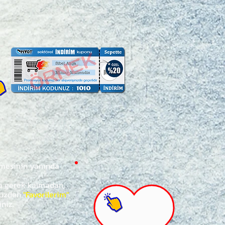
ğmesinin yanında
za gerek kalmadan,
ünüzden
"Favorilerim"
iniz.