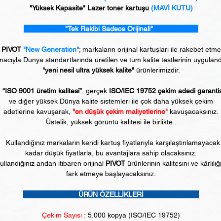
"Yüksek Kapasite" Lazer toner kartuşu
(MAVİ KUTU)
"Tek Rakibi Sadece Orijinali"
PIVOT
"New Generation"
; markaların orijinal kartuşları ile rakebet etm
acıyla Dünya standartlarında üretilen ve tüm kalite testlerinin uyguland
"yeni nesil ultra yüksek kalite"
ürünlerimizdir.
“ISO 9001 üretim kalitesi”
, gerçek
ISO/IEC 19752 çekim adedi garanti
ve diğer yüksek Dünya kalite sistemleri ile çok daha yüksek çekim
adetlerine kavuşarak,
"en düşük çekim maliyetlerine"
kavuşacaksınız.
Üstelik, yüksek görüntü kalitesi ile birlikte..
Kullandığınız markaların kendi kartuş fiyatlarıyla karşılaştırılamayacak
kadar düşük fiyatlarla, bu avantajlara sahip olacaksınız.
ullandığınız andan itibaren orijinal
PIVOT
ürünlerinin kalitesini ve kârlılığ
fark etmeye başlayacaksınız.
ÜRÜN ÖZELLİKLERİ
Çekim Sayısı :
5.0
00 kopya (ISO/IEC 19752)