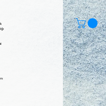
ek
ığı
s
i
ını