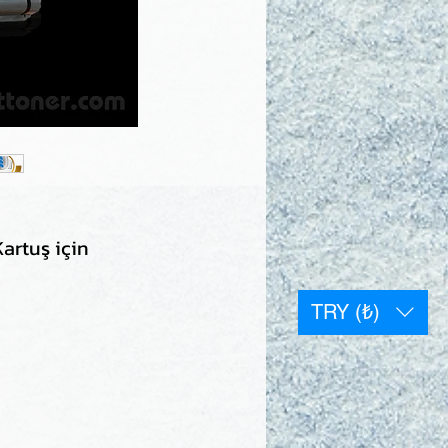
artuş için
TRY (₺)