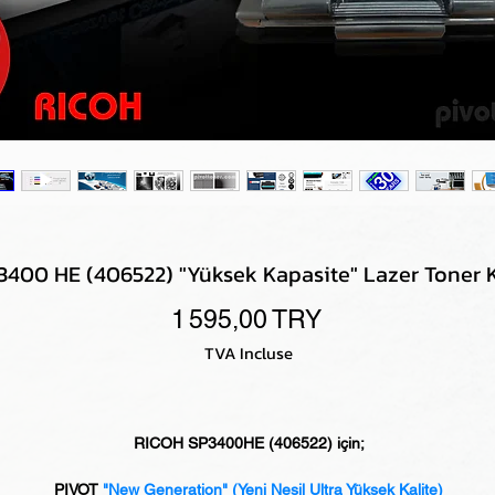
400 HE (406522) "Yüksek Kapasite" Lazer Toner K
Prix
1 595,00 TRY
TVA Incluse
RICOH SP3400HE (406522) için;
PIVOT
"New Generation"
(Yeni Nesil Ultra Yüksek Kalite)