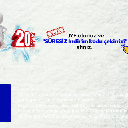
ÜYE olunuz ve
"SÜRESİZ İndirim kodu çekinizi"
alınız.
Sayın üyemiz,
satın alacağınız ürünü bulduysanız, "sepete ekle" dü
gördüğünüz 'kalp' işaretini tıklayınız.
Böylece,
bir sonraki
alışverişlerinizde ürün aramanı
üye adınızı yanında gördüğünüz 'ok' ile açılan men
sayfasında aldığınız bütün ürünlerinize ulaşabileceks